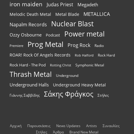
iron maiden
Judas Priest
Megadeth
METALLICA
Melodic Death Metal
Metal Blade
Nuclear Blast
Napalm Records
Power metal
Ozzy Osbourne
Podcast
Prog Metal
Prog Rock
Radio
Premiere
ROAR! Rock Of Angels Records
Rock Hard
Rob Halford
Rock Hard - The Pod
Symphonic Metal
Rotting Christ
Thrash Metal
Underground
Underground Halls
Underground Heavy Metal
Σάκης Φράγκος
Γιάννης Σαββίδης
Στήλες
Αρχική
Παρουσιάσεις
News Updates
Artists
Συναυλίες
Στήλες
Άρθρα
Brand New Metal