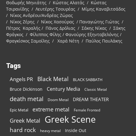
Θοδωρής Μηνιάτης / Κώστας Αλατάς / Κώστας
Τσιρανίδης / Λευτέρης Τσουρέας / Μίμης Καναβιτσάδος
/ Νίκος Ανδρέου/Ανδρέας Ζώρας
/ Νίκος Ζέρης / Νίκος Χασούρας / Παναγιώτης Γιώτας /
Πέτρος Καραλής / Πάνος Δρόλιας / Σάκης Νίκας / Σάκης
Φράγκος / Φίλιππος Φίλης / Φανούρης Εξηνταβελόνης /
Φραγκίσκος Σαμοΐλης / Χαρά Νέτη / Παύλος Παυλάκης
Tags
Black Metal
Angels PR
BLACK SABBATH
Century Media
Bruce Dickinson
Classic Metal
death metal
DREAM THEATER
Doom Metal
extreme metal
Epic Metal
Female Fronted
Greek Scene
Greek Metal
hard rock
Inside Out
heavy metal