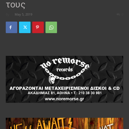
τους
By
-
May 5, 2019
0