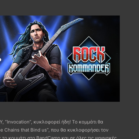
, “Invocation”, κυκλοφορεί ήδη! Το κομμάτι θα
 Chains that Bind us”, που θα κυκλοφορήσει τον
 το κομμάτι στο BandCamp και σε όλες τις ψηφιακές