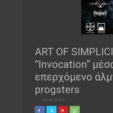
ART OF SIMPLIC
“Invocation” μέσ
επερχόμενο άλμ
progsters
By
-
October 16, 2019