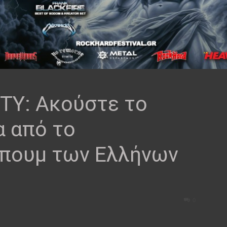
ITY: Ακούστε το
α από το
πουμ των Ελλήνων
0