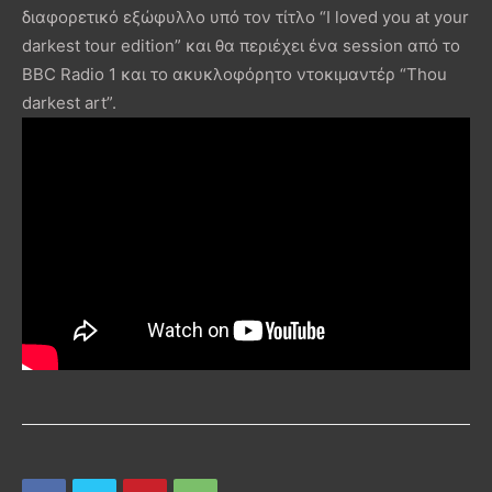
διαφορετικό εξώφυλλο υπό τον τίτλο “I loved you at your
darkest tour edition” και θα περιέχει ένα session από το
BBC Radio 1 και το ακυκλοφόρητο ντοκιμαντέρ “Thou
darkest art”.