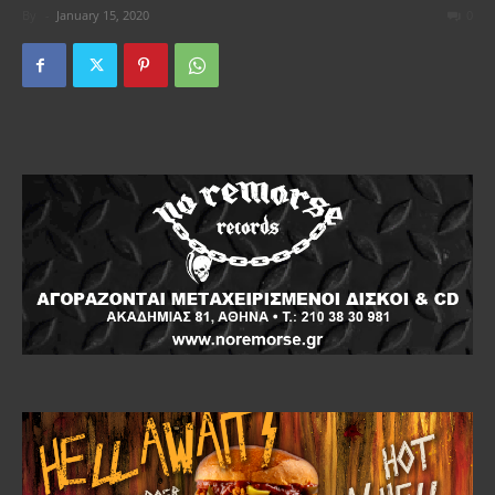
By
-
January 15, 2020
0