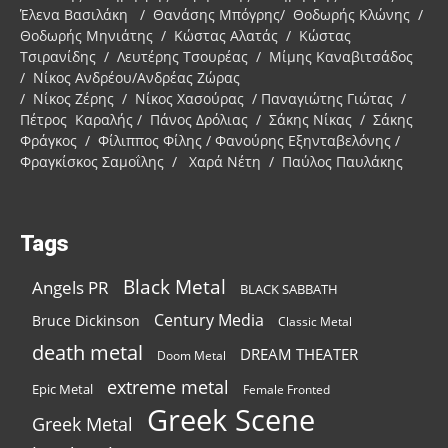
Έλενα Βασιλάκη / Θανάσης Μπόγρης/ Θοδωρής Κλώνης /
Θοδωρής Μηνιάτης / Κώστας Αλατάς / Κώστας
Τσιρανίδης / Λευτέρης Τσουρέας / Μίμης Καναβιτσάδος
/ Νίκος Ανδρέου/Ανδρέας Ζώρας
/ Νίκος Ζέρης / Νίκος Χασούρας / Παναγιώτης Γιώτας /
Πέτρος Καραλής / Πάνος Δρόλιας / Σάκης Νίκας / Σάκης
Φράγκος / Φίλιππος Φίλης / Φανούρης Εξηνταβελόνης /
Φραγκίσκος Σαμοΐλης / Χαρά Νέτη / Παύλος Παυλάκης
Tags
Black Metal
Angels PR
BLACK SABBATH
Century Media
Bruce Dickinson
Classic Metal
death metal
DREAM THEATER
Doom Metal
extreme metal
Epic Metal
Female Fronted
Greek Scene
Greek Metal