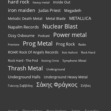
hard rock
Inside Out
heavy metal
iron maiden
Judas Priest
Megadeth
METALLICA
Melodic Death Metal
Metal Blade
Nuclear Blast
Napalm Records
Power metal
Ozzy Osbourne
Podcast
Prog Metal
Prog Rock
Radio
Premiere
ROAR! Rock Of Angels Records
Rock Hard
Rob Halford
Rock Hard - The Pod
Symphonic Metal
Rotting Christ
Thrash Metal
Underground
Underground Halls
Underground Heavy Metal
Σάκης Φράγκος
Στήλες
Γιάννης Σαββίδης
Αρχική
Παρουσιάσεις
News Updates
Artists
Συναυλίες