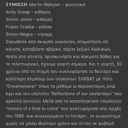
ΣΥΝΘΕΣΗ
: Martin Walkyier – φωνητικά
Andy Sneap – κιθάρες
Simon Jones – κιθάρες
Frazer Craske – μπάσο
Simon Negus – ντραμς
Σηκωθείτε από σκαμπό, καρέκλες, σταματήστε ότι
κάνετε, κατεβάστε σβέρκο, πάρτε λεξικό Αγγλικών,
πέστε στα γόνατα, προσκυνήστε και σηκώστε δάδες για
το τελετουργικό, έχουμε γιορτή σήμερα. Και τι γιορτή, 30
χρόνια από τη στιγμή που κυκλοφόρησε το δεύτερο και
καλύτερο άλμπουμ των ούγκανων SABBAT με τίτλο
“Dreamweaver” όπως το μάθαμε οι περισσότεροι, ενώ
έχει και τον υπότιτλο “Reflections of our yesterdays” που
αρκετοί αγνοούν. Μετά από το καταπληκτικό ντεμπούτο
“History of a time to come” που κυκλοφόρησε στις αρχές
του 1988 –και συγκεκριμένα το Γενάρη-, το συγκρότημα
χωρίς να χάσει ιδιαίτερο χρόνο και όντας σε φοβερή