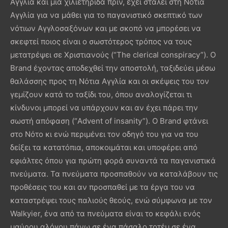
Αγγλία και μία χιλιετηρίδα πριν, έχει σταλεί στη Νότια
Αγγλία για να μάθει για το παγανιστικό σκεπτικό των
νότιων Αγγλοσαξόνων και με σκοπό να μπορέσει να
σκεφτεί ποιος είναι ο σωστότερος τρόπος να τους
μετατρέψει σε Χριστιανούς (“The clerical conspiracy”). Ο
Brand έχοντας αποδεχθεί την αποστολή, ταξιδεύει μέσω
θαλάσσης προς τη Νότια Αγγλία και οι σκέψεις του τον
γεμίζουν κατά το ταξίδι του, όπου αναλογίζεται τι
κίνδυνοι μπορεί να υπάρχουν και αν έχει πάρει την
σωστή απόφαση (“Advent of insanity”). O Brand φτάνει
στο Νότο κι ενώ περιμένει τον οδηγό του για να του
δείξει τα κατατόπια, αποκοιμάται και υποφέρει από
εφιάλτες όπου για πρώτη φορά συναντά τα παγανιστικά
πνεύματα. Τα πνεύματα προσπαθούν να καταλάβουν τις
προθέσεις του και αν προσπαθεί με τα έργα του να
καταστρέψει τους παλιούς θεούς, ενώ σύμφωνα με τον
Walkyier, ένα από τα πνεύματα είναι το κεφάλι ενός
μαύρου αλόγου πάνω σε ένα πάσαλο τοτέμ σε ένα