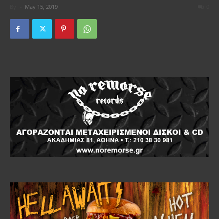
By
-
May 15, 2019
0