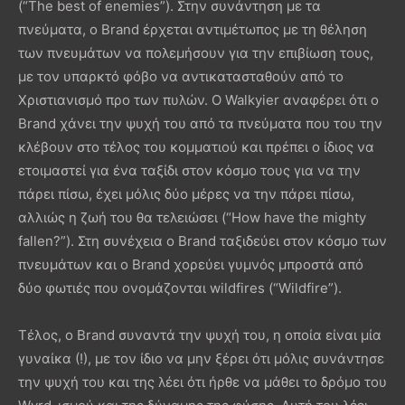
(“The best of enemies”). Στην συνάντηση με τα
πνεύματα, ο Brand έρχεται αντιμέτωπος με τη θέληση
των πνευμάτων να πολεμήσουν για την επιβίωση τους,
με τον υπαρκτό φόβο να αντικατασταθούν από το
Χριστιανισμό προ των πυλών. Ο Walkyier αναφέρει ότι ο
Brand χάνει την ψυχή του από τα πνεύματα που του την
κλέβουν στο τέλος του κομματιού και πρέπει ο ίδιος να
ετοιμαστεί για ένα ταξίδι στον κόσμο τους για να την
πάρει πίσω, έχει μόλις δύο μέρες να την πάρει πίσω,
αλλιώς η ζωή του θα τελειώσει (“How have the mighty
fallen?”). Στη συνέχεια ο Brand ταξιδεύει στον κόσμο των
πνευμάτων και ο Brand χορεύει γυμνός μπροστά από
δύο φωτιές που ονομάζονται wildfires (“Wildfire”).
Τέλος, ο Brand συναντά την ψυχή του, η οποία είναι μία
γυναίκα (!), με τον ίδιο να μην ξέρει ότι μόλις συνάντησε
την ψυχή του και της λέει ότι ήρθε να μάθει το δρόμο του