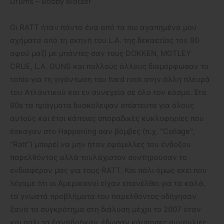
Drums – Bobby Blotzer
Οι RATT ήταν πάντα ένα από τα πιο αγαπημένα μου
σχήματα από τη σκηνή του L.A. της δεκαετίας του 80
αφού μαζί με μπάντες σαν τους DOKKEN, MOTLEY
CRUE, L.A. GUNS και πολλούς άλλους διαμόρφωσαν το
τοπίο για τη γιγάντωση του hard rock στην άλλη πλευρά
του Ατλαντικού και εν συνεχεία σε όλο τον κόσμο. Στα
90s τα πράγματα δυσκόλεψαν απίστευτα για όλους
αυτούς και έτσι κάποιες σποραδικές κυκλοφορίες που
έσκαγαν στο Happening σαν βόμβες (π.χ. “Collage”,
“Ratt”) μπορεί να μην ήταν εφάμιλλες του ένδοξου
παρελθόντος αλλά τουλάχιστον συντηρούσαν το
ενδιαφέρον μας για τους RATT. Και πάλι όμως εκεί που
λέγαμε ότι οι Αμερικανοί είχαν επανέλθει για τα καλά,
τα γνωστά προβλήματα του παρελθόντος οδήγησαν
ξανά το συγκρότημα στη διάλυση μέχρι το 2007 όταν
και πάλι τα ξαναβρήκαν, έδωσαν κάμποσες συναυλίες