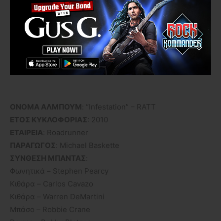
ΟΝΟΜΑ ΑΛΜΠΟΥΜ
: “Infestation” – RATT
ΕΤΟΣ ΚΥΚΛΟΦΟΡΙΑΣ
: 2010
ΕΤΑΙΡΕΙΑ
: Roadrunner
ΠΑΡΑΓΩΓΟΣ
: Michael Baskette
ΣΥΝΘΕΣΗ ΜΠΑΝΤΑΣ
:
Φωνητικά – Stephen Pearcy
Κιθάρα – Carlos Cavazo
Κιθάρα – Warren DeMartini
Μπάσο – Robbie Crane