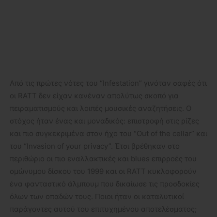
Από τις πρώτες νότες του “Infestation” γινόταν σαφές ότι
οι RATT δεν είχαν κανέναν απολύτως σκοπό για
πειραματισμούς και λοιπές μουσικές αναζητήσεις. Ο
στόχος ήταν ένας και μοναδικός: επιστροφή στις ρίζες
και πιο συγκεκριμένα στον ήχο του “Out of the cellar” και
του “Invasion of your privacy”. Έτσι βρέθηκαν στο
περιθώριο οι πιο εναλλακτικές και blues επιρροές του
ομώνυμου δίσκου του 1999 και οι RATT κυκλοφορούν
ένα φανταστικό άλμπουμ που δικαίωσε τις προσδοκίες
όλων των οπαδών τους. Ποιοι ήταν οι καταλυτικοί
παράγοντες αυτού του επιτυχημένου αποτελέσματος;