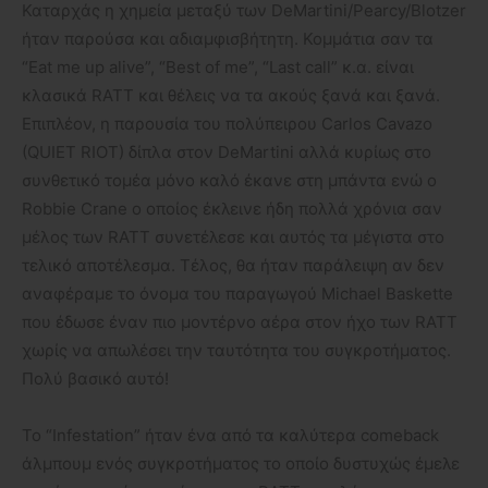
Καταρχάς η χημεία μεταξύ των DeMartini/Pearcy/Blotzer
ήταν παρούσα και αδιαμφισβήτητη. Κομμάτια σαν τα
“Eat me up alive”, “Best of me”, “Last call” κ.α. είναι
κλασικά RATT και θέλεις να τα ακούς ξανά και ξανά.
Επιπλέον, η παρουσία του πολύπειρου Carlos Cavazo
(QUIET RIOT) δίπλα στον DeMartini αλλά κυρίως στο
συνθετικό τομέα μόνο καλό έκανε στη μπάντα ενώ ο
Robbie Crane ο οποίος έκλεινε ήδη πολλά χρόνια σαν
μέλος των RATT συνετέλεσε και αυτός τα μέγιστα στο
τελικό αποτέλεσμα. Τέλος, θα ήταν παράλειψη αν δεν
αναφέραμε το όνομα του παραγωγού Michael Baskette
που έδωσε έναν πιο μοντέρνο αέρα στον ήχο των RATT
χωρίς να απωλέσει την ταυτότητα του συγκροτήματος.
Πολύ βασικό αυτό!
Το “Infestation” ήταν ένα από τα καλύτερα comeback
άλμπουμ ενός συγκροτήματος το οποίο δυστυχώς έμελε