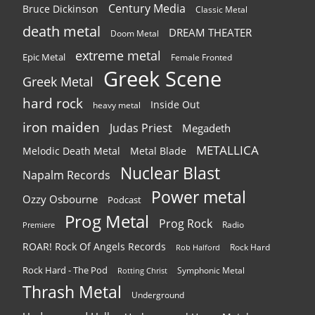
Century Media
Bruce Dickinson
Classic Metal
death metal
DREAM THEATER
Doom Metal
extreme metal
Epic Metal
Female Fronted
Greek Scene
Greek Metal
hard rock
Inside Out
heavy metal
iron maiden
Judas Priest
Megadeth
METALLICA
Melodic Death Metal
Metal Blade
Nuclear Blast
Napalm Records
Power metal
Ozzy Osbourne
Podcast
Prog Metal
Prog Rock
Radio
Premiere
ROAR! Rock Of Angels Records
Rock Hard
Rob Halford
Rock Hard - The Pod
Symphonic Metal
Rotting Christ
Thrash Metal
Underground