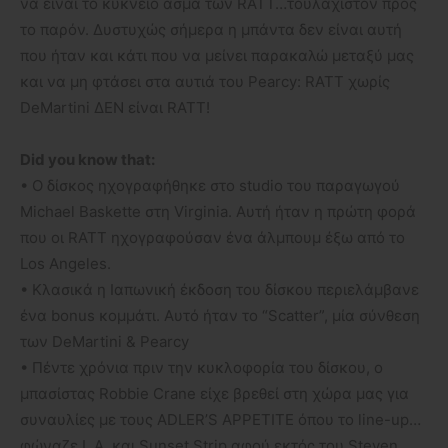
να είναι το κύκνειο άσμα των RATT…τουλάχιστον προς
το παρόν. Δυστυχώς σήμερα η μπάντα δεν είναι αυτή
που ήταν και κάτι που να μείνει παρακαλώ μεταξύ μας
και να μη φτάσει στα αυτιά του Pearcy: RATT χωρίς
DeMartini ΔΕΝ είναι RATT!
Did you know that:
• O δίσκος ηχογραφήθηκε στο studio του παραγωγού
Michael Baskette στη Virginia. Αυτή ήταν η πρώτη φορά
που οι RATT ηχογραφούσαν ένα άλμπουμ έξω από το
Los Angeles.
• Κλασικά η Ιαπωνική έκδοση του δίσκου περιελάμβανε
ένα bonus κομμάτι. Αυτό ήταν το “Scatter”, μία σύνθεση
των DeMartini & Pearcy
• Πέντε χρόνια πριν την κυκλοφορία του δίσκου, ο
μπασίστας Robbie Crane είχε βρεθεί στη χώρα μας για
συναυλίες με τους ADLER’S APPETITE όπου το line-up…
φώναζε L.A. και Sunset Strip αφού εκτός του Steven