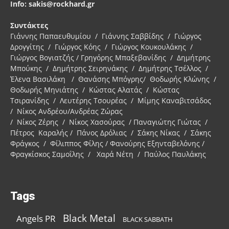
Info: sakis@rockhard.gr
Συντάκτες
Γιάννης Παπαευθυμίου / Γιάννης Σαββίδης / Γιώργος
Δρογγίτης / Γιώργος Κόης / Γιώργος Κουκουλάκης /
Γιώργος Βογιατζής / Γρηγόρης Μπαξεβανίδης / Δημήτρης
Μπούκης / Δημήτρης Σειρηνάκης / Δημήτρης Τσέλλος /
Έλενα Βασιλάκη / Θανάσης Μπόγρης/ Θοδωρής Κλώνης /
Θοδωρής Μηνιάτης / Κώστας Αλατάς / Κώστας
Τσιρανίδης / Λευτέρης Τσουρέας / Μίμης Καναβιτσάδος
/ Νίκος Ανδρέου/Ανδρέας Ζώρας
/ Νίκος Ζέρης / Νίκος Χασούρας / Παναγιώτης Γιώτας /
Πέτρος Καραλής / Πάνος Δρόλιας / Σάκης Νίκας / Σάκης
Φράγκος / Φίλιππος Φίλης / Φανούρης Εξηνταβελόνης /
Φραγκίσκος Σαμοΐλης / Χαρά Νέτη / Παύλος Παυλάκης
Tags
Black Metal
Angels PR
BLACK SABBATH