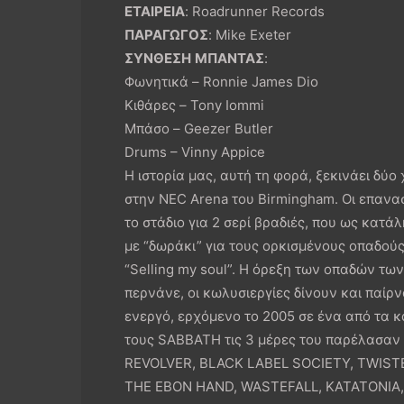
ΕΤΑΙΡΕΙΑ
: Roadrunner Records
ΠΑΡΑΓΩΓΟΣ
: Mike Exeter
ΣΥΝΘΕΣΗ
ΜΠΑΝΤΑΣ
:
Φωνητικά – Ronnie James Dio
Κιθάρες – Tony Iommi
Μπάσο – Geezer Butler
Drums – Vinny Appice
Η ιστορία μας, αυτή τη φορά, ξεκινάει δύο 
στην NEC Arena του Birmingham. Οι επανα
το στάδιο για 2 σερί βραδιές, που ως κατά
με “δωράκι” για τους ορκισμένους οπαδούς
“Selling my soul”. Η όρεξη των οπαδών των
περνάνε, οι κωλυσιεργίες δίνουν και παί
ενεργό, ερχόμενο το 2005 σε ένα από τα 
τους SABBATH τις 3 μέρες του παρέλασα
REVOLVER, BLACK LABEL SOCIETY, TWIST
THE EBON HAND, WASTEFALL, KATATONIA, Ο