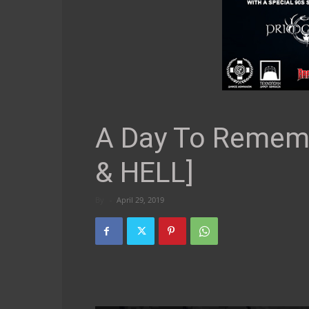
A Day To Remem
& HELL]
By
-
April 29, 2019