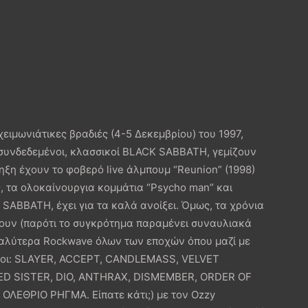
χειμωνιάτικες βραδιές (4-5 Δεκεμβρίου) του 1997,
συνδεδεμένοι, κλασσικοί BLACK SABBATH, γεμίζουν
ληξη έχουν το φοβερό live άλμπουμ “Reunion” (1998)
, τα ολοκαίνουργια κομμάτια “Psycho man” και
 SABBATH, έχει για τα καλά ανοίξει. Όμως, τα χρόνια
ρνουν (παρότι το συγκρότημα παραμένει συναυλιακά
καλύτερα Rockwave όλων των εποχών όπου μαζί με
ν οι: SLAYER, ACCEPT, CANDLEMASS, VELVET
ED SISTER, DIO, ANTHRAX, DISMEMBER, ORDER OF
ΛΕΘΡΙΟ ΡΗΓΜΑ. Είπατε κάτι;) με τον Ozzy