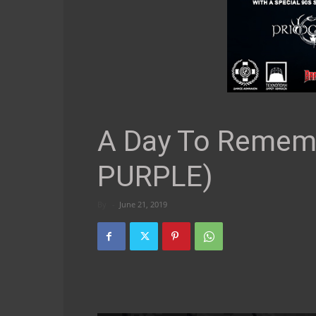
A Day To Remem
PURPLE)
By
-
June 21, 2019