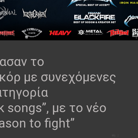
ασαν το
κόρ με συνεχόμενες
ατηγορία
 songs”, με το νέο
ason to fight”
0