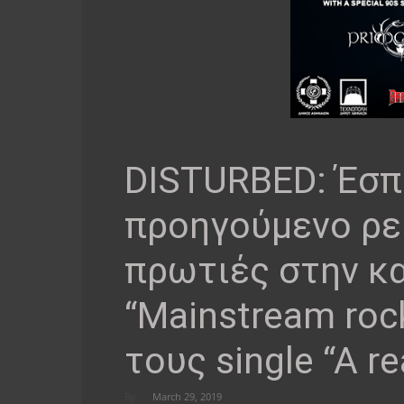
DISTURBED: Έσπ
προηγούμενο ρε
πρωτιές στην κ
“Mainstream rock
τους single “A re
By
-
March 29, 2019