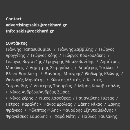
Contact
advertising:sakis@rockhard.gr
Info: sakis@rockhard.gr
Συντάκτες
Γιάννης Παπαευθυμίου / Γιάννης Σαββίδης / Γιώργος
Δρογγίτης / Γιώργος Κόης / Γιώργος Κουκουλάκης /
Γιώργος Βογιατζής / Γρηγόρης Μπαξεβανίδης / Δημήτρης
Μπούκης / Δημήτρης Σειρηνάκης / Δημήτρης Τσέλλος /
Έλενα Βασιλάκη / Θανάσης Μπόγρης/ Θοδωρής Κλώνης /
Θοδωρής Μηνιάτης / Κώστας Αλατάς / Κώστας
Τσιρανίδης / Λευτέρης Τσουρέας / Μίμης Καναβιτσάδος
/ Νίκος Ανδρέου/Ανδρέας Ζώρας
/ Νίκος Ζέρης / Νίκος Χασούρας / Παναγιώτης Γιώτας /
Πέτρος Καραλής / Πάνος Δρόλιας / Σάκης Νίκας / Σάκης
Φράγκος / Φίλιππος Φίλης / Φανούρης Εξηνταβελόνης /
Φραγκίσκος Σαμοΐλης / Χαρά Νέτη / Παύλος Παυλάκης