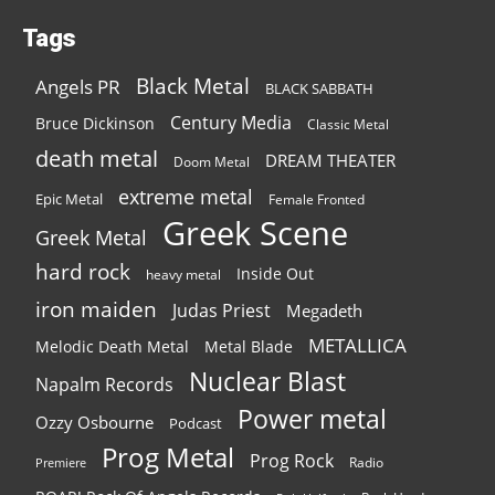
Tags
Black Metal
Angels PR
BLACK SABBATH
Century Media
Bruce Dickinson
Classic Metal
death metal
DREAM THEATER
Doom Metal
extreme metal
Epic Metal
Female Fronted
Greek Scene
Greek Metal
hard rock
Inside Out
heavy metal
iron maiden
Judas Priest
Megadeth
METALLICA
Melodic Death Metal
Metal Blade
Nuclear Blast
Napalm Records
Power metal
Ozzy Osbourne
Podcast
Prog Metal
Prog Rock
Radio
Premiere