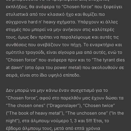
εκπλήξεις, θα ανέφερα το “Chosen force” που ξεφεύγει
στυλιστικά από τον κλασικό ήχο και θυμίζει πιο
σύγχρονα hard n’ heavy σχήματα. Υπάρχουν κι άλλες
στιγμές που μπορεί να μην ανήκουν στις καλύτερές
τους, όμως δεν πρέπει να παραλείψουμε και αυτές τις
συνθέσεις που ανεβάζουν τον πήχη. Το εναρκτήριο και
ομότιτλο τραγούδι, είναι σίγουρα μια από αυτές, ενώ το
“Chosen force” που ανέφερα πριν και το “The tyrant dies
at dawn” (στα όρια του power metal) που ακολουθούν σε
σειρά, είναι στο ίδιο υψηλό επίπεδο.
Δεν μπορώ να μην κάνω έναν συσχετισμό για το
“Chosen force”, αφού στο παρελθόν μας έχουν δώσει τα
“The chosen ones” (“Dragonslayer”), “Chosen twice”
(“The book of heavy metal”), “The unchosen one” (“In the
night”), στα άλμπουμ νούμερο 1, 3 και 5!!! Έτσι, το
έβδομο άλμπουμ τους, μετά από επτά χρόνια