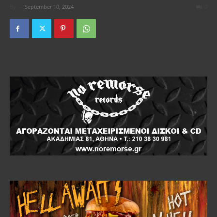
By
-
September 10, 2024
0