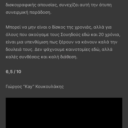
δισκογραφικής απουσίας, συνεχίζει αυτή την άτυπη
συνειρμική παράδοση.
Μπορεί να μην είναι ο δίσκος της χρονιάς, αλλά για
όλους που ακούγαμε τους Σουηδούς εδώ και 20 χρόνια,
είναι μια υπενθύμιση πως ξέρουν να κάνουν καλά την
δουλειά τους. Δεν ψάχνουμε καινοτομίες εδώ, αλλά
καλές συνθέσεις και καλή διάθεση.
6,5 / 10
Γιώργος “Kay” Κουκουλάκης