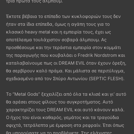
τρία πρώτα τους άλμπουμ.
Έκτοτε βέβαια το επίπεδο των κυκλοφοριών τους δεν
ήταν στα ίδια επίπεδα, όμως η αγάπη τους για το
κλασικό heavy metal και η εμπειρία τους, έχει ως
αποτέλεσμα τουλάχιστον σοβαρά άλμπουμ. Ας
προσθέσουμε και την τεράστια εμπειρία στον κομμάτι
της παραγωγής που κουβαλάει ο Fredrik Nordstrom και
καταλαβαίνουμε πως οι DREAM EVIL όταν έχουν όρεξη,
θα σερβίρουν καλό πράμα. Και μάλιστα σε περιτύλιγμα,
σχεδιασμένο από τον Σπύρο Αντωνίου (SEPTIC FLESH).
Το “Metal Gods” ξεχειλίζει από όλα τα κλισέ και γι’ αυτό
θα αρέσει στους φίλους του συγκροτήματος. Αυτό
χαρακτηρίζει τους DREAM EVIL και αυτό κάνουν καλά.
Ο ήχος του είναι καθαρός, γεμάτος και τα τραγούδια
σφιχτά, τετράλεπτα με έμφαση στα ρεφραίν. Έτσι όπως
θα μπορούσατε να το προβλέψετε. Στις ελάχιστες