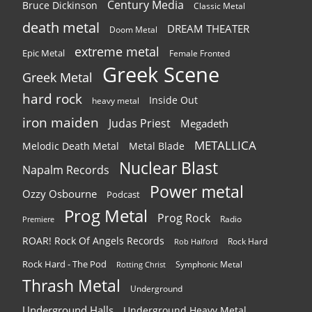
Century Media
Bruce Dickinson
Classic Metal
death metal
DREAM THEATER
Doom Metal
extreme metal
Epic Metal
Female Fronted
Greek Scene
Greek Metal
hard rock
Inside Out
heavy metal
iron maiden
Judas Priest
Megadeth
METALLICA
Melodic Death Metal
Metal Blade
Nuclear Blast
Napalm Records
Power metal
Ozzy Osbourne
Podcast
Prog Metal
Prog Rock
Radio
Premiere
ROAR! Rock Of Angels Records
Rock Hard
Rob Halford
Rock Hard - The Pod
Symphonic Metal
Rotting Christ
Thrash Metal
Underground
Underground Halls
Underground Heavy Metal