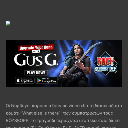
Οι Νορβηγοί παρουσιάζουν σε video clip τη διασκευή στο
κομάτι “What else is there” των συμπατριωτών τους
RÖYSKOPP. Το τραγούδι περιέχεται στο τελευταίο δίσκο
του γκρουπ “E”. Επιπλέον οι ENSLAVED ανανέωσαν το