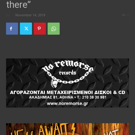
there”
By
-
November 14, 2019
0