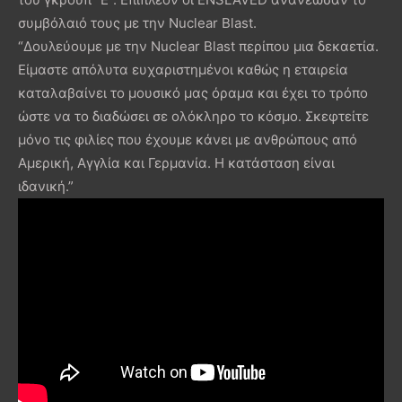
συμβόλαιό τους με την Nuclear Blast.
“Δουλεύουμε με την Nuclear Blast περίπου μια δεκαετία.
Είμαστε απόλυτα ευχαριστημένοι καθώς η εταιρεία
καταλαβαίνει το μουσικό μας όραμα και έχει το τρόπο
ώστε να το διαδώσει σε ολόκληρο το κόσμο. Σκεφτείτε
μόνο τις φιλίες που έχουμε κάνει με ανθρώπους από
Αμερική, Αγγλία και Γερμανία. Η κατάσταση είναι
ιδανική.”