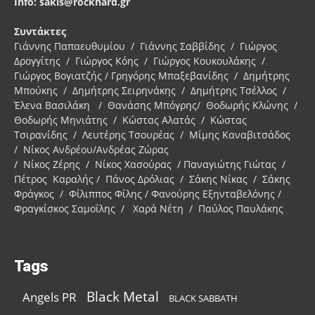
Info: sakis@rockhard.gr
Συντάκτες
Γιάννης Παπαευθυμίου / Γιάννης Σαββίδης / Γιώργος
Δρογγίτης / Γιώργος Κόης / Γιώργος Κουκουλάκης /
Γιώργος Βογιατζής / Γρηγόρης Μπαξεβανίδης / Δημήτρης
Μπούκης / Δημήτρης Σειρηνάκης / Δημήτρης Τσέλλος /
Έλενα Βασιλάκη / Θανάσης Μπόγρης/ Θοδωρής Κλώνης /
Θοδωρής Μηνιάτης / Κώστας Αλατάς / Κώστας
Τσιρανίδης / Λευτέρης Τσουρέας / Μίμης Καναβιτσάδος
/ Νίκος Ανδρέου/Ανδρέας Ζώρας
/ Νίκος Ζέρης / Νίκος Χασούρας / Παναγιώτης Γιώτας /
Πέτρος Καραλής / Πάνος Δρόλιας / Σάκης Νίκας / Σάκης
Φράγκος / Φίλιππος Φίλης / Φανούρης Εξηνταβελόνης /
Φραγκίσκος Σαμοΐλης / Χαρά Νέτη / Παύλος Παυλάκης
Tags
Black Metal
Angels PR
BLACK SABBATH