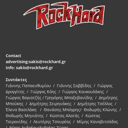
Contact
advertising:sakis@rockhard.gr
Info: sakis@rockhard.gr
Συντάκτες
Γιάννης Παπαευθυμίου / Γιάννης Σαββίδης / Γιώργος
Δρογγίτης / Γιώργος Κόης / Γιώργος Κουκουλάκης /
Γιώργος Βογιατζής / Γρηγόρης Μπαξεβανίδης / Δημήτρης
Μπούκης / Δημήτρης Σειρηνάκης / Δημήτρης Τσέλλος /
Έλενα Βασιλάκη / Θανάσης Μπόγρης/ Θοδωρής Κλώνης /
Θοδωρής Μηνιάτης / Κώστας Αλατάς / Κώστας
Τσιρανίδης / Λευτέρης Τσουρέας / Μίμης Καναβιτσάδος
/ Νίκος Ανδρέου/Ανδρέας Ζώρας