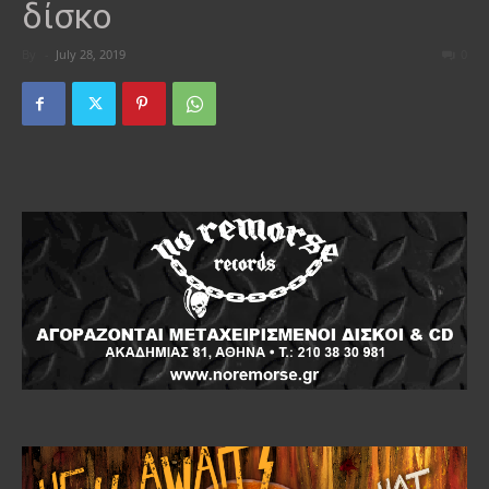
δίσκο
By
-
July 28, 2019
0