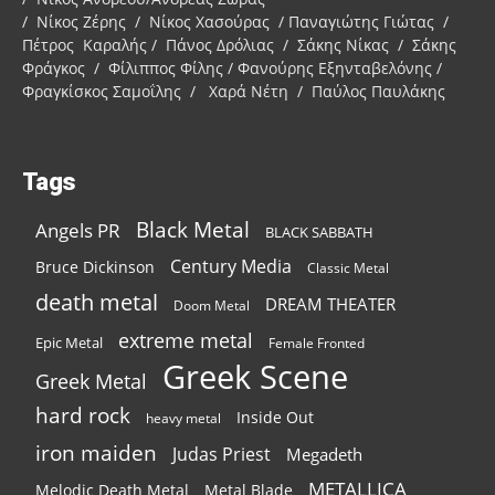
/ Νίκος Ζέρης / Νίκος Χασούρας / Παναγιώτης Γιώτας /
Πέτρος Καραλής / Πάνος Δρόλιας / Σάκης Νίκας / Σάκης
Φράγκος / Φίλιππος Φίλης / Φανούρης Εξηνταβελόνης /
Φραγκίσκος Σαμοΐλης / Χαρά Νέτη / Παύλος Παυλάκης
Tags
Black Metal
Angels PR
BLACK SABBATH
Century Media
Bruce Dickinson
Classic Metal
death metal
DREAM THEATER
Doom Metal
extreme metal
Epic Metal
Female Fronted
Greek Scene
Greek Metal
hard rock
Inside Out
heavy metal
iron maiden
Judas Priest
Megadeth
METALLICA
Melodic Death Metal
Metal Blade