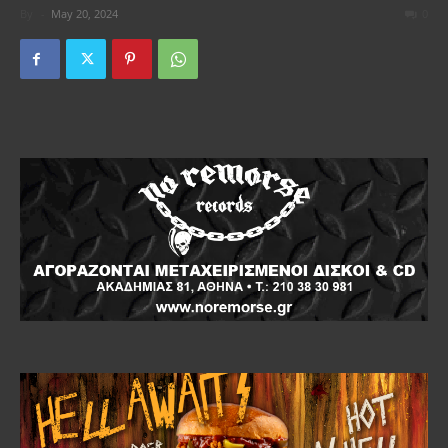
By
-
May 20, 2024
0