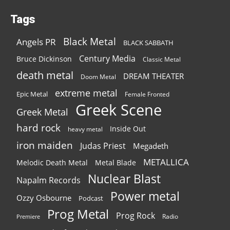
Tags
Black Metal
Angels PR
BLACK SABBATH
Century Media
Bruce Dickinson
Classic Metal
death metal
DREAM THEATER
Doom Metal
extreme metal
Epic Metal
Female Fronted
Greek Scene
Greek Metal
hard rock
Inside Out
heavy metal
iron maiden
Judas Priest
Megadeth
METALLICA
Melodic Death Metal
Metal Blade
Nuclear Blast
Napalm Records
Power metal
Ozzy Osbourne
Podcast
Prog Metal
Prog Rock
Radio
Premiere