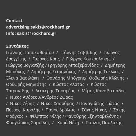
Contact
advertising:sakis@rockhard.gr
Info: sakis@rockhard.gr
Συντάκτες
Γιάννης Παπαευθυμίου / Γιάννης Σαββίδης / Γιώργος
Δρογγίτης / Γιώργος Κόης / Γιώργος Κουκουλάκης /
Γιώργος Βογιατζής / Γρηγόρης Μπαξεβανίδης / Δημήτρης
Μπούκης / Δημήτρης Σειρηνάκης / Δημήτρης Τσέλλος /
Έλενα Βασιλάκη / Θανάσης Μπόγρης/ Θοδωρής Κλώνης /
Θοδωρής Μηνιάτης / Κώστας Αλατάς / Κώστας
Τσιρανίδης / Λευτέρης Τσουρέας / Μίμης Καναβιτσάδος
/ Νίκος Ανδρέου/Ανδρέας Ζώρας
/ Νίκος Ζέρης / Νίκος Χασούρας / Παναγιώτης Γιώτας /
Πέτρος Καραλής / Πάνος Δρόλιας / Σάκης Νίκας / Σάκης
Φράγκος / Φίλιππος Φίλης / Φανούρης Εξηνταβελόνης /
Φραγκίσκος Σαμοΐλης / Χαρά Νέτη / Παύλος Παυλάκης