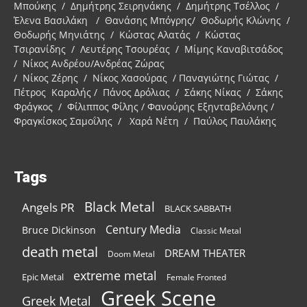
Μπούκης / Δημήτρης Σειρηνάκης / Δημήτρης Τσέλλος /
Έλενα Βασιλάκη / Θανάσης Μπόγρης/ Θοδωρής Κλώνης /
Θοδωρής Μηνιάτης / Κώστας Αλατάς / Κώστας
Τσιρανίδης / Λευτέρης Τσουρέας / Μίμης Καναβιτσάδος
/ Νίκος Ανδρέου/Ανδρέας Ζώρας
/ Νίκος Ζέρης / Νίκος Χασούρας / Παναγιώτης Γιώτας /
Πέτρος Καραλής / Πάνος Δρόλιας / Σάκης Νίκας / Σάκης
Φράγκος / Φίλιππος Φίλης / Φανούρης Εξηνταβελόνης /
Φραγκίσκος Σαμοΐλης / Χαρά Νέτη / Παύλος Παυλάκης
Tags
Black Metal
Angels PR
BLACK SABBATH
Century Media
Bruce Dickinson
Classic Metal
death metal
DREAM THEATER
Doom Metal
extreme metal
Epic Metal
Female Fronted
Greek Scene
Greek Metal