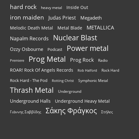
hard rock
Inside Out
heavy metal
iron maiden
Judas Priest
Megadeth
METALLICA
Melodic Death Metal
Metal Blade
Nuclear Blast
Napalm Records
Power metal
Ozzy Osbourne
Podcast
Prog Metal
Prog Rock
Radio
Premiere
ROAR! Rock Of Angels Records
Rock Hard
Rob Halford
Rock Hard - The Pod
Symphonic Metal
Rotting Christ
Thrash Metal
Underground
Underground Halls
Underground Heavy Metal
Σάκης Φράγκος
Γιάννης Σαββίδης
Στήλες