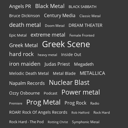
Black Metal
Angels PR
BLACK SABBATH
Century Media
Bruce Dickinson
Classic Metal
death metal
DREAM THEATER
Doom Metal
extreme metal
Epic Metal
Female Fronted
Greek Scene
Greek Metal
hard rock
Inside Out
heavy metal
iron maiden
Judas Priest
Megadeth
METALLICA
Melodic Death Metal
Metal Blade
Nuclear Blast
Napalm Records
Power metal
Ozzy Osbourne
Podcast
Prog Metal
Prog Rock
Radio
Premiere
ROAR! Rock Of Angels Records
Rock Hard
Rob Halford
Rock Hard - The Pod
Symphonic Metal
Rotting Christ