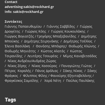
Contact
advertising:sakis@rockhard.gr
Info: sakis@rockhard.gr
Συντάκτες
Γιάννης Παπαευθυμίου / Γιάννης Σαββίδης / Γιώργος
Δρογγίτης / Γιώργος Κόης / Γιώργος Κουκουλάκης /
Γιώργος Βογιατζής / Γρηγόρης Μπαξεβανίδης / Δημήτρης
Μπούκης / Δημήτρης Σειρηνάκης / Δημήτρης Τσέλλος /
Έλενα Βασιλάκη / Θανάσης Μπόγρης/ Θοδωρής Κλώνης /
Θοδωρής Μηνιάτης / Κώστας Αλατάς / Κώστας
Τσιρανίδης / Λευτέρης Τσουρέας / Μίμης Καναβιτσάδος
/ Νίκος Ανδρέου/Ανδρέας Ζώρας
/ Νίκος Ζέρης / Νίκος Χασούρας / Παναγιώτης Γιώτας /
Πέτρος Καραλής / Πάνος Δρόλιας / Σάκης Νίκας / Σάκης
Φράγκος / Φίλιππος Φίλης / Φανούρης Εξηνταβελόνης /
Φραγκίσκος Σαμοΐλης / Χαρά Νέτη / Παύλος Παυλάκης
Tags