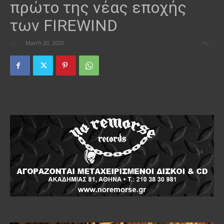
πρώτο της νέας εποχής
των FIREWIND
By
-
March 20, 2020
0