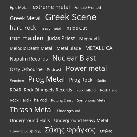
extreme metal
Epic Metal
Female Fronted
Greek Scene
Greek Metal
hard rock
Inside Out
heavy metal
iron maiden
Judas Priest
Megadeth
METALLICA
Melodic Death Metal
Metal Blade
Nuclear Blast
Napalm Records
Power metal
Ozzy Osbourne
Podcast
Prog Metal
Prog Rock
Radio
Premiere
ROAR! Rock Of Angels Records
Rock Hard
Rob Halford
Rock Hard - The Pod
Symphonic Metal
Rotting Christ
Thrash Metal
Underground
Underground Halls
Underground Heavy Metal
Σάκης Φράγκος
Στήλες
Γιάννης Σαββίδης