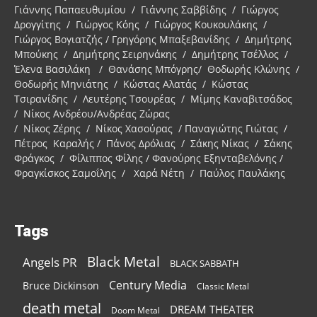
Γιάννης Παπαευθυμίου / Γιάννης Σαββίδης / Γιώργος
Δρογγίτης / Γιώργος Κόης / Γιώργος Κουκουλάκης /
Γιώργος Βογιατζής / Γρηγόρης Μπαξεβανίδης / Δημήτρης
Μπούκης / Δημήτρης Σειρηνάκης / Δημήτρης Τσέλλος /
Έλενα Βασιλάκη / Θανάσης Μπόγρης/ Θοδωρής Κλώνης /
Θοδωρής Μηνιάτης / Κώστας Αλατάς / Κώστας
Τσιρανίδης / Λευτέρης Τσουρέας / Μίμης Καναβιτσάδος
/ Νίκος Ανδρέου/Ανδρέας Ζώρας
/ Νίκος Ζέρης / Νίκος Χασούρας / Παναγιώτης Γιώτας /
Πέτρος Καραλής / Πάνος Δρόλιας / Σάκης Νίκας / Σάκης
Φράγκος / Φίλιππος Φίλης / Φανούρης Εξηνταβελόνης /
Φραγκίσκος Σαμοΐλης / Χαρά Νέτη / Παύλος Παυλάκης
Tags
Black Metal
Angels PR
BLACK SABBATH
Century Media
Bruce Dickinson
Classic Metal
death metal
DREAM THEATER
Doom Metal