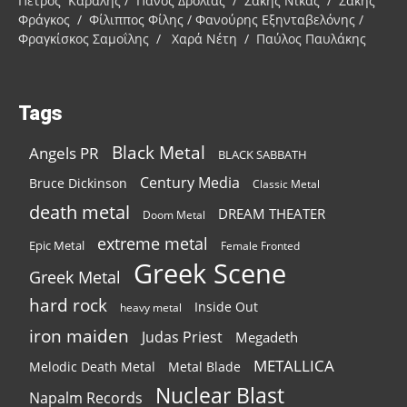
Πέτρος Καραλής / Πάνος Δρόλιας / Σάκης Νίκας / Σάκης
Φράγκος / Φίλιππος Φίλης / Φανούρης Εξηνταβελόνης /
Φραγκίσκος Σαμοΐλης / Χαρά Νέτη / Παύλος Παυλάκης
Tags
Black Metal
Angels PR
BLACK SABBATH
Century Media
Bruce Dickinson
Classic Metal
death metal
DREAM THEATER
Doom Metal
extreme metal
Epic Metal
Female Fronted
Greek Scene
Greek Metal
hard rock
Inside Out
heavy metal
iron maiden
Judas Priest
Megadeth
METALLICA
Melodic Death Metal
Metal Blade
Nuclear Blast
Napalm Records