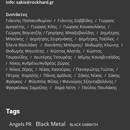
Info: sakis@rockhard.gr
Συντάκτες
Γιάννης Παπαευθυμίου / Γιάννης Σαββίδης / Γιώργος
Δρογγίτης / Γιώργος Κόης / Γιώργος Κουκουλάκης /
Γιώργος Βογιατζής / Γρηγόρης Μπαξεβανίδης / Δημήτρης
Μπούκης / Δημήτρης Σειρηνάκης / Δημήτρης Τσέλλος /
Έλενα Βασιλάκη / Θανάσης Μπόγρης/ Θοδωρής Κλώνης /
Θοδωρής Μηνιάτης / Κώστας Αλατάς / Κώστας
Τσιρανίδης / Λευτέρης Τσουρέας / Μίμης Καναβιτσάδος
/ Νίκος Ανδρέου/Ανδρέας Ζώρας
/ Νίκος Ζέρης / Νίκος Χασούρας / Παναγιώτης Γιώτας /
Πέτρος Καραλής / Πάνος Δρόλιας / Σάκης Νίκας / Σάκης
Φράγκος / Φίλιππος Φίλης / Φανούρης Εξηνταβελόνης /
Φραγκίσκος Σαμοΐλης / Χαρά Νέτη / Παύλος Παυλάκης
Tags
Black Metal
Angels PR
BLACK SABBATH