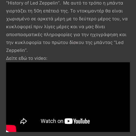
“History of Led Zeppelin”. Με αυτό το τρόπο η μπάντα
γιορτάζει τη 50η επέτειό της. Το ντοκιμαντέρ θα είναι
χωρισμένο σε αρκετά μέρη με το δεύτερο μέρος του, να
κυκλοφορεί πριν λίγες μέρες και να μας δίνει
αποσπασματικές πληροφορίες για την ηχογράφηση και
την κυκλοφορία του πρώτου δίσκου της μπάντας “Led
Zeppelin”.
Δείτε εδώ το video: