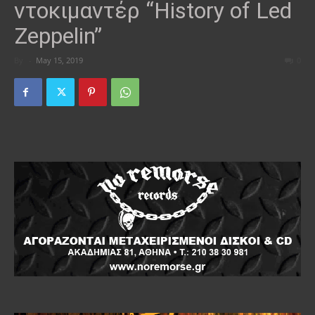
ντοκιμαντέρ “History of Led
Zeppelin”
By
-
May 15, 2019
0