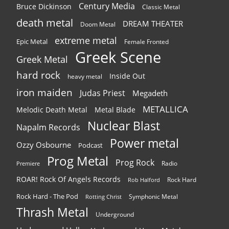
Century Media
Bruce Dickinson
Classic Metal
death metal
DREAM THEATER
Doom Metal
extreme metal
Epic Metal
Female Fronted
Greek Scene
Greek Metal
hard rock
Inside Out
heavy metal
iron maiden
Judas Priest
Megadeth
METALLICA
Melodic Death Metal
Metal Blade
Nuclear Blast
Napalm Records
Power metal
Ozzy Osbourne
Podcast
Prog Metal
Prog Rock
Radio
Premiere
ROAR! Rock Of Angels Records
Rock Hard
Rob Halford
Rock Hard - The Pod
Symphonic Metal
Rotting Christ
Thrash Metal
Underground