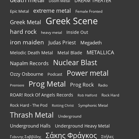
DREAM THEATER
Doom Metal
extreme metal
Epic Metal
Female Fronted
Greek Scene
Greek Metal
hard rock
Inside Out
heavy metal
iron maiden
Judas Priest
Megadeth
METALLICA
Melodic Death Metal
Metal Blade
Nuclear Blast
Napalm Records
Power metal
Ozzy Osbourne
Podcast
Prog Metal
Prog Rock
Radio
Premiere
ROAR! Rock Of Angels Records
Rock Hard
Rob Halford
Rock Hard - The Pod
Symphonic Metal
Rotting Christ
Thrash Metal
Underground
Underground Halls
Underground Heavy Metal
Σάκης Φράγκος
Στήλες
Γιάννης Σαββίδης