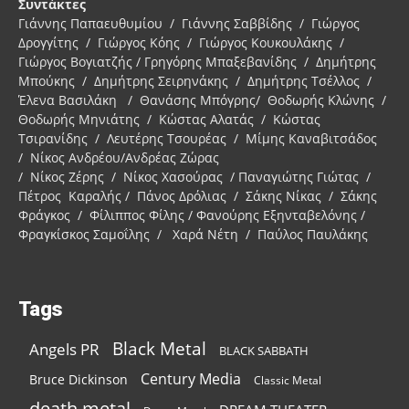
Συντάκτες
Γιάννης Παπαευθυμίου / Γιάννης Σαββίδης / Γιώργος
Δρογγίτης / Γιώργος Κόης / Γιώργος Κουκουλάκης /
Γιώργος Βογιατζής / Γρηγόρης Μπαξεβανίδης / Δημήτρης
Μπούκης / Δημήτρης Σειρηνάκης / Δημήτρης Τσέλλος /
Έλενα Βασιλάκη / Θανάσης Μπόγρης/ Θοδωρής Κλώνης /
Θοδωρής Μηνιάτης / Κώστας Αλατάς / Κώστας
Τσιρανίδης / Λευτέρης Τσουρέας / Μίμης Καναβιτσάδος
/ Νίκος Ανδρέου/Ανδρέας Ζώρας
/ Νίκος Ζέρης / Νίκος Χασούρας / Παναγιώτης Γιώτας /
Πέτρος Καραλής / Πάνος Δρόλιας / Σάκης Νίκας / Σάκης
Φράγκος / Φίλιππος Φίλης / Φανούρης Εξηνταβελόνης /
Φραγκίσκος Σαμοΐλης / Χαρά Νέτη / Παύλος Παυλάκης
Tags
Black Metal
Angels PR
BLACK SABBATH
Century Media
Bruce Dickinson
Classic Metal
death metal