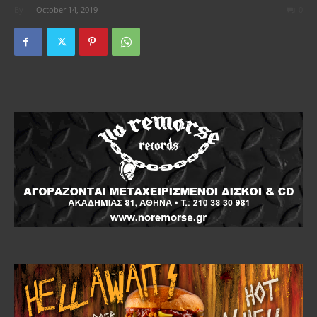
By
-
October 14, 2019
0