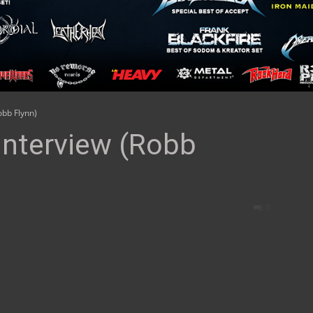
bb Flynn)
nterview (Robb
0