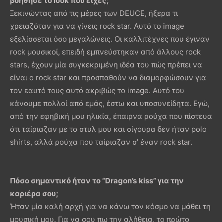
βοήθησε το
look
που είχες;
Ξεκινώντας από τις μέρες των DEUCE, ήξερα τι
χρειαζόταν για να γίνεις rock star. Αυτό το image
εξελίσσεται όσο μεγαλώνεις. Οι καλλιτέχνες που έγιναν
rock μουσικοί, επειδή εμπνεύστηκαν από άλλους rock
stars, έχουν μία συγκεκριμένη ιδέα του πώς πρέπει να
είναι ο rock star και προσπαθούν να διαμορφώσουν για
τον εαυτό τους αυτό ακριβώς το image. Αυτό του
κάνουμε πολλοί από εμάς, έστω και υποσυνείδητα. Εγώ,
από την εφηβική μου ηλικία, έπαιρνα ρούχα που πίστευα
ότι ταίριαζαν με το στυλ μου και σίγουρα δεν ήταν polo
shirts, αλλά ρούχα που ταίριαζαν σ’ έναν rock star.
Πόσο σημαντικό ήταν το “
Dragon
’
s
kiss
” για την
καριέρα σου;
Ήταν μία καλή αρχή για να κάνω τον κόσμο να μάθει τη
μουσική μου. Για να σου πω την αλήθεια, το πρώτο