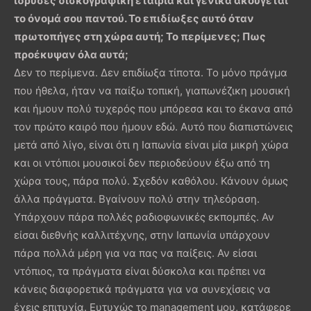
ίδρυσες δισκογραφική εταιρία και γενικά ακούγεται
το όνομά σου παντού. Το επιδίωξες αυτό όταν
πρωτοπήγες στη χώρα αυτή; Το περίμενες; Πως
προέκυψαν όλα αυτά;
Δεν το περίμενα. Δεν επιδίωξα τίποτα. Το μόνο πράγμα
που ήθελα, ήταν να παίξω τοπική, γιαπωνέζικη μουσική
και ήμουν πολύ τυχερός που μπόρεσα και το έκανα από
τον πρώτο καιρό που ήμουν εδώ. Αυτό που διαπιστώνεις
μετά από λίγο, είναι ότι η Ιαπωνία είναι μία μικρή χώρα
και οι ντόπιοι μουσικοί δεν περιοδεύουν έξω από τη
χώρα τους, πάρα πολύ. Σχεδόν καθόλου. Κάνουν όμως
άλλα πράγματα. Βγαίνουν πολύ στην τηλεόραση.
Υπάρχουν πάρα πολλές ραδιοφωνικές εκπομπές. Αν
είσαι διεθνής καλλιτέχνης, στην Ιαπωνία υπάρχουν
πάρα πολλά μέρη για να πας να παίξεις. Αν είσαι
ντόπιος, τα πράγματα είναι δύσκολα και πρέπει να
κάνεις διαφορετικά πράγματα για να συνεχίσεις να
έχεις επιτυχία. Ευτυχώς το management μου, κατάφερε