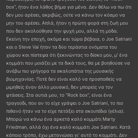
box”, ήταν ένα λάθος βήμα για μένα. Δεν θέλω να πω ότι
δεν μου αρέσει, ακριβώς, ούτε να κάνω τον κόσμο να
μην του αρέσει. Απλά, ήταν η πρώτη φορά στη ζωή μου
που δεν ακολούθησα την ψυχή μου, αλλά τη μόδα.
Εκείνη την εποχή, ακόμα και τώρα βέβαια, ο Joe Satriani
και ο Steve Vai ήταν τα δύο τεράστια ονόματα του
χώρου και πίστεψα ότι ξεκινώντας το δίσκο μου, μ’ ένα
κομμάτι που μοιάζει με τα δικά τους, θα με βοηθούσε να
ανέβω πιο γρήγορα τα σκαλοπάτια της μουσικής
βιομηχανίας. Ποτέ δεν είναι καλό να προσπαθείς να
μιμηθείς έναν άλλο μουσικό, δεν μπορείς να τον
φτάσεις. Στα αυτιά μου, το “Rock box”, είναι ένα
τραγούδι, που αν το είχε γράψει ο Joe Satriani, το πιο
πιθανό ήταν να το είχε πετάξει στα σκουπίδια (γέλια).
Μπορώ να κάνω ένα αρκετά καλό κομμάτι Marty
Friedman, αλλά όχι ένα καλό κομμάτι Joe Satriani. Κατά
κάποιο τρόπο, έχω μετανιώσει γι’ αυτό το κομμάτι. Δεν