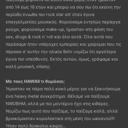
από 14 έως 16 ετών και μπορώ να σου πω ότι εκείνη την
περίοδο ένιωθα πιο rock star απ’ όταν έγινα
επαγγελματίας μουσικός. Φορούσαμε εντελώς περίεργα
ρούχα, φορούσαμε make-up, ήμασταν στη φάση του
sex, drugs & rock n’ roll και όλα αυτά. Όλα αυτά που
περάσαμε ήταν υπέροχες εμπειρίες και χαίρομαι που τις
πέρασα σ’ αυτήν την ηλικία διότι νομίζω ότι αργότερα
έγινα πιο υπεύθυνος. Εκτός αυτών, όμως, γράψαμε και
καλή μουσική, επίσης.
Με τους
HAWAII
τι θυμάσαι;
Ήμασταν σε πάρα πολύ κακό μέρος για να ξεκινήσουμε
ένα heavy metal συγκρότημα. Θέλαμε να παίξουμε
NWOBHM, αλλά με πιο μοντέρνο ήχο στις κιθάρες.
Νομίζω πως αυτό που παίζαμε, το παίζαμε καλά, αλλά
βρισκόμασταν κυριολεκτικά στη μέση του ωκεανού!!!
Ήταν πολύ δύσκολοι καιροί…