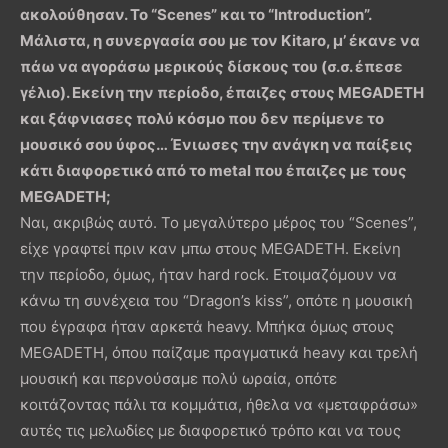
ακολούθησαν. Το “
Scenes
” και το “
Introduction
”.
Μάλιστα, η συνεργασία σου με τον
Kitaro
, μ’ έκανε να
πάω να αγοράσω μερικούς δίσκους του (σ.σ. έπεσε
γέλιο). Εκείνη την περίοδο, έπαιζες στους
MEGADETH
και ξάφνιασες πολύ κόσμο που δεν περίμενε το
μουσικό σου ύφος… Ένιωσες την ανάγκη να παίξεις
κάτι διαφορετικό από το
metal
που έπαιζες με τους
MEGADETH
;
Ναι, ακριβώς αυτό. Το μεγαλύτερο μέρος του “Scenes”,
είχε γραφτεί πριν καν μπω στους MEGADETH. Εκείνη
την περίοδο, όμως, ήταν hard rock. Ετοιμαζόμουν να
κάνω τη συνέχεια του “Dragon’s kiss”, οπότε η μουσική
που έγραφα ήταν αρκετά heavy. Μπήκα όμως στους
MEGADETH, όπου παίζαμε πραγματικά heavy και τρελή
μουσική και περνούσαμε πολύ ωραία, οπότε
κοιτάζοντας πάλι τα κομμάτια, ήθελα να «μεταφράσω»
αυτές τις μελωδίες με διαφορετικό τρόπο και να τους