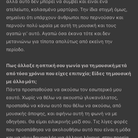
αλλά αυτό δεν μπορεί να συμβεί και είναι ένα
ατελείωτο, κολασμένο μαρτύριο. Την ίδια στιγμή όμως,
σημαίνει ότι υπάρχουν άνθρωποι που περνούσαν και
περνούν πολύ ωραία με αυτή τη μουσική και τους
αγαπώ γι’ αυτό. Αγαπώ όσα έκανα τότε και δεν
μετανιώνω για τίποτα απολύτως από εκείνη την
περίοδο.
Πως άλλαξε η οπτική σου γωνία για τη μουσική μετά
από τόσα χρόνια που είχες επιτυχία; Είδες τη μουσική
με άλλο μάτι;
Πάντα προσπαθούσα να ακούσω τον εσωτερικό μου
εαυτό. Χωρίς να θέλω να ακουστώ γλυκανάλατος,
προσπαθώ να κάνω αυτό που θέλω να ακούσω, από
μουσικής άποψης, και αφήνω αυτή τη φωνή να με
οδηγήσει. Θα είμαι ειλικρινής μαζί σου. Τις λίγες φορές
που προσπάθησα να ακολουθήσω αυτό που είναι η μόδα
και να γίνω δημοφιλής για άλλους λόγους, στην πορεία