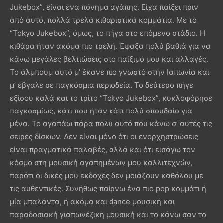
Jukebox”, είναι ένα πόνημα αγάπης. Είχα παίξει πριν
από αυτό, πολλά τρελά κιθαριστικά κομμάτια. Με το
“Tokyo Jukebox”, όμως, το πήγα στο επόμενο στάδιο. Η
κιθάρα ήταν ακόμα πιο τρελή. Έψαξα πολύ βαθιά για να
κάνω μεγάλες βελτιώσεις στο παίξιμό μου και αλλαγές.
Το άλμπουμ αυτό μ’ έκανε πιο γνωστό στην Ιαπωνία και
μ’ έβγαλε σε παγκόσμια περιοδεία. Το δεύτερο πήγε
εξίσου καλά και το τρίτο “Tokyo Jukebox”, κυκλοφόρησε
παγκοσμίως, κάτι που ήταν κάτι πολύ σπουδαίο για
μένα. Το αγαπάω πάρα πολύ αυτό που κάνω σ’ αυτές τις
σειρές δίσκων. Δεν είναι μόνο ότι οι ενορχηστρώσεις
είναι πραγματικά παλαβές, αλλά και ότι εισάγω τον
κόσμο στη μουσική αγαπημένων μου καλλιτεχνών,
παρότι οι δικές μου εκδοχές δεν μοιάζουν καθόλου με
τις αυθεντικές. Συνήθως παίρνω ένα πιο pop κομμάτι ή
μία μπαλάντα, ή ακόμα και dance μουσική και
παραδοσιακή γιαπωνέζικη μουσική και το κάνω σαν το