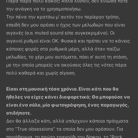
Πάρα πάρα πολύ κακός! Απλά λοιπόν, δεν ένιωσα ποτέ
την ανάγκη να το χρησιμοποιήσω.
Την πένα την κρατάω μ’ αυτόν τον περίεργο τρόπο,
επειδή δεν μου αρέσει ο ήχος των μελωδιών που είναι
σιγανές (σ.σ. muted sound είπε συγκεκριμένα). Οι
σιγανοί ρυθμοί είναι ΟΚ. Φυσικά και πρέπει να το κάνεις
κάποιες φορές στα ρυθμικά μέρη, αλλά όταν παίζω
μελωδίες, το χέρι μου αυτόματα, πάει σ’ αυτή τη στάση,
με την οποία μπορείς να ακούσεις όλες τις νότες πάρα
πολύ καθαρά και χωρίς σίγαση.
Είσαι στη μουσική τόσα χρόνια. Είναι κάτι που θα
ήθελες να είχες κάνει διαφορετικά; Θα μπορούσε να
είναι ένα σόλο, μία φωτογράφηση, ένας παραγωγός,
οτιδήποτε.
Δεν θα άλλαζα κάτι, αλλά υπάρχουν κάποια πράγματα
στο “True obsessions” τα οποία δεν μου αρέσουν. Για
παράδειγμα, το πρώτο τραγούδι του δίσκου, το “Rock