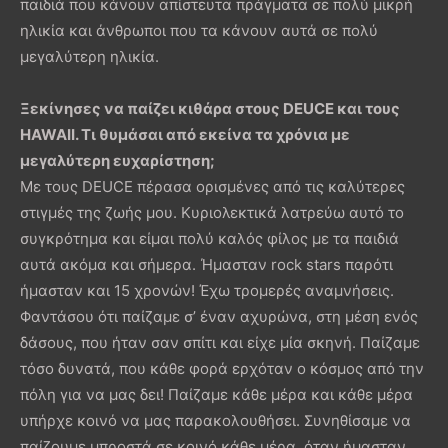
παιδιά που κάνουν απίστευτα πράγματα σε πολύ μικρή
ηλικία και άνθρωποι που τα κάνουν αυτά σε πολύ
μεγαλύτερη ηλικία.
Ξεκίνησες να παίζει κιθάρα στους
DEUCE
και τους
HAWAII
. Τι θυμάσαι από εκείνα τα χρόνια με
μεγαλύτερη ευχαρίστηση;
Με τους DEUCE πέρασα ορισμένες από τις καλύτερες
στιγμές της ζωής μου. Κυριολεκτικά λατρεύω αυτό το
συγκρότημα και είμαι πολύ καλός φίλος με τα παιδιά
αυτά ακόμα και σήμερα. Ήμασταν rock stars παρότι
ήμασταν και 15 χρονών! Έχω τρομερές αναμνήσεις.
Φαντάσου ότι παίζαμε σ’ έναν αχυρώνα, στη μέση ενός
δάσους, που ήταν σαν σπίτι και είχε μία σκηνή. Παίζαμε
τόσο δυνατά, που κάθε φορά ερχόταν ο κόσμος από την
πόλη για να μας δει! Παίζαμε κάθε μέρα και κάθε μέρα
υπήρχε κοινό να μας παρακολουθήσει. Συνηθίσαμε να
παίζουμε μπροστά σε κοινό κάθε μέρα, όταν ήμασταν