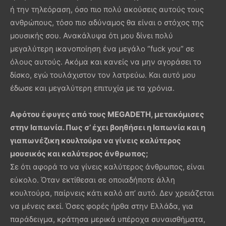
ή την τηλεόραση, όσο πιο πολύ ακούσεις αυτούς τους
ανθρώπους, τόσο πιο αδύναμος θα είναι ο στόχος της
μουσικής σου. Ανακάλυψα ότι μου δίνει πολύ
μεγαλύτερη ικανοποίηση ένα μεγάλο “fuck you” σε
όλους αυτούς. Ακόμα και κανείς να μην αγοράσει το
δίσκο, εγώ τουλάχιστον τον λατρεύω. Και αυτό μου
έδωσε και μεγαλύτερη επιτυχία με τα χρόνια.
Αφότου έφυγες από τους
MEGADETH
, μετακόμισες
στην Ιαπωνία. Πως σ’ έχει βοηθήσει η Ιαπωνία και η
γιαπωνέζικη κουλτούρα να γίνεις καλύτερος
μουσικός και καλύτερος άνθρωπος;
Σε ότι αφορά το να γίνεις καλύτερος άνθρωπος, είναι
εύκολο. Όταν εκτίθεσαι σε οποιαδήποτε άλλη
κουλτούρα, παίρνεις κάτι καλό απ’ αυτό. Δεν χρειάζεται
να μένεις εκεί. Όσες φορές ήρθα στην Ελλάδα, για
παράδειγμα, κράτησα μερικά υπέροχα συναισθήματα,