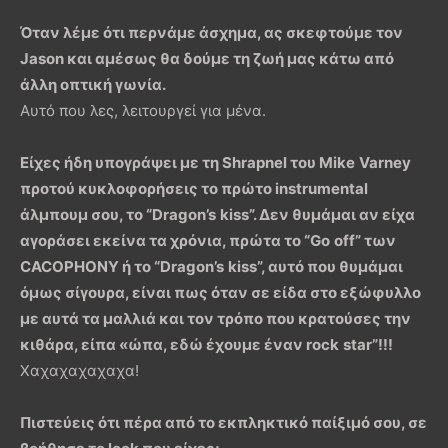
Όταν λέμε ότι περνάμε άσχημα, ας σκεφτούμε τον
Jason
και αμέσως θα δούμε τη ζωή μας κάτω από
άλλη οπτική γωνία.
Αυτό που λες, λειτουργεί για μένα.
Είχες ήδη υπογράψει με τη
Shrapnel
του
Mike
Varney
προτού κυκλοφορήσεις το πρώτο
instrumental
άλμπουμ σου, το “
Dragon
’
s
kiss
”. Δεν θυμάμαι αν είχα
αγοράσει εκείνα τα χρόνια, πρώτα το “
Go
off
” των
CACOPHONY
ή το “
Dragon
’
s
kiss
”, αυτό που θυμάμαι
όμως σίγουρα, είναι πως όταν σε είδα στο εξώφυλλο
με αυτά τα μαλλιά και τον τρόπο που κρατούσες την
κιθάρα, είπα «ώπα, εδώ έχουμε έναν
rock
star
”!!!
Χαχαχαχαχαχα!
Πιστεύεις ότι πέρα από το εκπληκτικό παίξιμό σου, σε