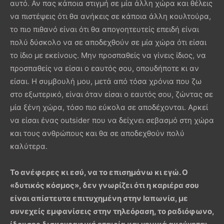
αυτό. Αν πας κάποια στιγμή σε μία άλλη χώρα και θέλεις
να πιστέψεις ότι θα ανήκεις σε κάποια άλλη κουλτούρα,
το πιο πιθανό είναι ότι θα απογοητευτείς επειδή είναι
πολύ δύσκολο να σε αποδεχθούν σε μία χώρα ότι είσαι
το ίδιο με εκείνους. Μην προσπαθείς να γίνεις ίδιος, να
προσπαθείς να είσαι ο εαυτός σου, οπουδήποτε κι αν
είσαι. Η συμβουλή μου, μετά από τόσα χρόνια που ζω
στο εξωτερικό, είναι όταν είσαι ο εαυτός σου, ζώντας σε
μία ξένη χώρα, τόσο πιο εύκολα σε αποδέχονται. Αρκεί
να είσαι ένας outsider που να δείχνει σεβασμό στη χώρα
και τους ανθρώπους και θα σε αποδεχθούν πολύ
καλύτερα.
Το ανέφερες κι εσύ, να το επισημάνω κι εγώ. Ο
«δυτικός κόσμος», δεν γνωρίζει ότι η καριέρα σου
είναι απίστευτα επιτυχημένη στην Ιαπωνία, με
συνεχείς εμφανίσεις στην τηλεόραση, το ραδιόφωνο,