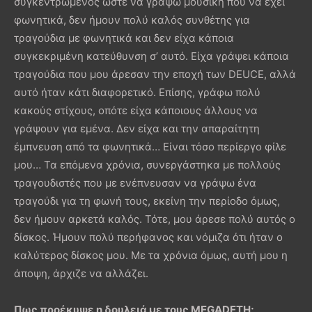
συγκεντρωμένος ώστε να γράψω μουσική που να έχει
φωνητικά, δεν ήμουν πολύ καλός συνθέτης για
τραγούδια με φωνητικά και δεν είχα κάποια
συγκεκριμένη κατεύθυνση σ’ αυτό. Είχα γράψει κάποια
τραγούδια που μου άρεσαν την εποχή των DEUCE, αλλά
αυτό ήταν κάτι διαφορετικό. Επίσης, γράφω πολύ
κακούς στίχους, οπότε είχα κάποιους άλλους να
γράψουν για εμένα. Δεν είχα και την απαραίτητη
έμπνευση από τα φωνητικά… Είναι τόσο περίεργο φίλε
μου… Τα επόμενα χρόνια, συνεργάστηκα με πολλούς
τραγουδιστές που με ενέπνευσαν να γράψω ένα
τραγούδι για τη φωνή τους, εκείνη την περίοδο όμως,
δεν ήμουν αρκετά καλός. Τότε, μου άρεσε πολύ αυτός ο
δίσκος. Ήμουν πολύ περήφανος και νόμιζα ότι ήταν ο
καλύτερος δίσκος μου. Με τα χρόνια όμως, αυτή μου η
άποψη, άρχιζε να αλλάζει.
Πως προέκυψε η δουλειά με τους
MEGADETH
;