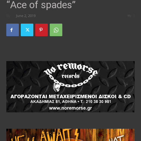
“Ace of spades”
By
-
June 2, 2019
0