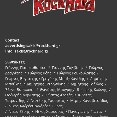
Contact
advertising:sakis@rockhard.gr
Info: sakis@rockhard.gr
Συντάκτες
Γιάννης Παπαευθυμίου / Γιάννης Σαββίδης / Γιώργος
Δρογγίτης / Γιώργος Κόης / Γιώργος Κουκουλάκης /
Γιώργος Βογιατζής / Γρηγόρης Μπαξεβανίδης / Δημήτρης
Μπούκης / Δημήτρης Σειρηνάκης / Δημήτρης Τσέλλος /
Έλενα Βασιλάκη / Θανάσης Μπόγρης/ Θοδωρής Κλώνης /
Θοδωρής Μηνιάτης / Κώστας Αλατάς / Κώστας
Τσιρανίδης / Λευτέρης Τσουρέας / Μίμης Καναβιτσάδος
/ Νίκος Ανδρέου/Ανδρέας Ζώρας
/ Νίκος Ζέρης / Νίκος Χασούρας / Παναγιώτης Γιώτας /
Πέτρος Καραλής / Πάνος Δρόλιας / Σάκης Νίκας / Σάκης