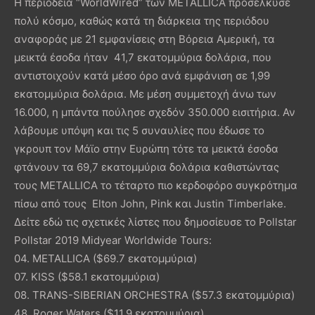
Η περιοδεία “WorldWired” των METALLICA προσέλκυσε
πολύ κόσμο, καθώς κατά τη διάρκεια της περιόδου
αναφοράς με 21 εμφανίσεις στη Βόρεια Αμερική, τα
μεικτά έσοδα ήταν 41,7 εκατομμύρια δολάρια, που
αντιστοιχούν κατά μέσο όρο ανά εμφάνιση σε 1,99
εκατομμύρια δολάρια. Με μέση συμμετοχή άνω των
16.000, η μπάντα πούλησε σχεδόν 350.000 εισιτήρια. Αν
λάβουμε υπόψη και τις 5 συναυλίες που έδωσε το
γκρουπ τον Μάϊο στην Ευρώπη τότε τα μεικτά έσοδα
φτάνουν τα 69,7 εκατομμύρια δολάρια καθιστώντας
τους METALLICA το τέταρτο πιο κερδοφόρο συγκρότημα
πίσω από τους Elton John, Pink και Justin Timberlake.
Δείτε εδώ τις σχετικές λίστες που δημοσίευσε το Pollstar
Pollstar 2019 Midyear Worldwide Tours:
04. METALLICA ($69.7 εκατομμύρια)
07. KISS ($58.1 εκατομμύρια)
08. TRANS-SIBERIAN ORCHESTRA ($57.3 εκατομμύρια)
48. Roger Waters ($11.9 εκατομμύρια)