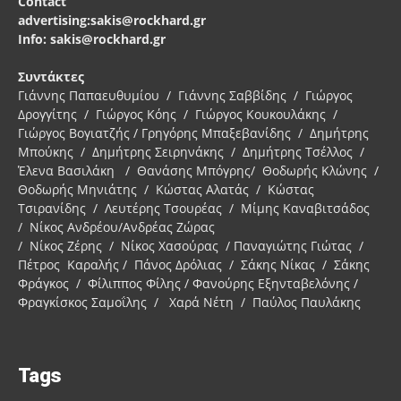
Contact
advertising:sakis@rockhard.gr
Info: sakis@rockhard.gr
Συντάκτες
Γιάννης Παπαευθυμίου / Γιάννης Σαββίδης / Γιώργος
Δρογγίτης / Γιώργος Κόης / Γιώργος Κουκουλάκης /
Γιώργος Βογιατζής / Γρηγόρης Μπαξεβανίδης / Δημήτρης
Μπούκης / Δημήτρης Σειρηνάκης / Δημήτρης Τσέλλος /
Έλενα Βασιλάκη / Θανάσης Μπόγρης/ Θοδωρής Κλώνης /
Θοδωρής Μηνιάτης / Κώστας Αλατάς / Κώστας
Τσιρανίδης / Λευτέρης Τσουρέας / Μίμης Καναβιτσάδος
/ Νίκος Ανδρέου/Ανδρέας Ζώρας
/ Νίκος Ζέρης / Νίκος Χασούρας / Παναγιώτης Γιώτας /
Πέτρος Καραλής / Πάνος Δρόλιας / Σάκης Νίκας / Σάκης
Φράγκος / Φίλιππος Φίλης / Φανούρης Εξηνταβελόνης /
Φραγκίσκος Σαμοΐλης / Χαρά Νέτη / Παύλος Παυλάκης
Tags