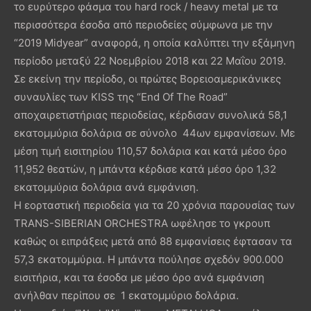
το ευρύτερο φάσμα του hard rock / heavy metal με τα
περισσότερα έσοδα από περιοδείες σύμφωνα με την
“2019 Midyear” αναφορά, η οποία καλύπτει την εξάμηνη
περίοδο μεταξύ 22 Νοεμβρίου 2018 και 22 Μαΐου 2019.
Σε εκείνη την περίοδο, οι πρώτες Βορειοαμερικάνικες
συναυλίες των KISS της “End Of The Road”
αποχαιρετιστήριας περιοδείας, κέρδισαν συνολικά 58,1
εκατομμύρια δολάρια σε σύνολο 44ων εμφανίσεων. Με
μέση τιμή εισιτηρίου 110,57 δολάρια και κατά μέσο όρο
11,952 θεατών, η μπάντα κέρδισε κατά μέσο όρο 1,32
εκατομμύρια δολάρια ανά εμφάνιση.
Η εορταστική περιοδεία για τα 20 χρόνια παρουσίας των
TRANS-SIBERIAN ORCHESTRA ωφέλησε το γκρουπ
καθώς οι ειπράξεις μετά από 88 εμφανίσεις έφτασαν τα
57,3 εκατομμύρια. Η μπάντα πούλησε σχεδόν 900.000
εισιτήρια, και τα έσοδα με μέσο όρο ανά εμφάνιση
ανήλθαν περίπου σε 1 εκατομμύριο δολάρια.