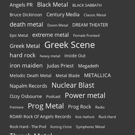
Black Metal
Angels PR
BLACK SABBATH
Century Media
Bruce Dickinson
Classic Metal
death metal
DREAM THEATER
Doom Metal
extreme metal
Epic Metal
Female Fronted
Greek Scene
Greek Metal
hard rock
Inside Out
heavy metal
iron maiden
Judas Priest
Megadeth
METALLICA
Melodic Death Metal
Metal Blade
Nuclear Blast
Napalm Records
Power metal
Ozzy Osbourne
Podcast
Prog Metal
Prog Rock
Radio
Premiere
ROAR! Rock Of Angels Records
Rock Hard
Rob Halford
Rock Hard - The Pod
Symphonic Metal
Rotting Christ