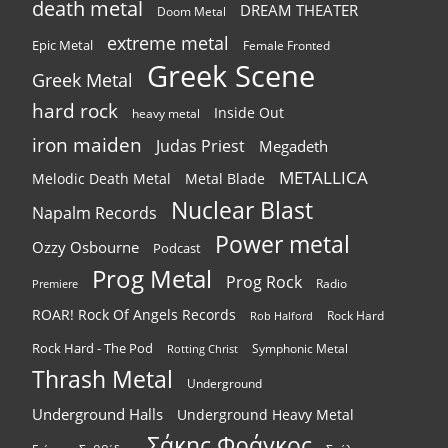
death metal
DREAM THEATER
Doom Metal
extreme metal
Epic Metal
Female Fronted
Greek Scene
Greek Metal
hard rock
Inside Out
heavy metal
iron maiden
Judas Priest
Megadeth
METALLICA
Melodic Death Metal
Metal Blade
Nuclear Blast
Napalm Records
Power metal
Ozzy Osbourne
Podcast
Prog Metal
Prog Rock
Radio
Premiere
ROAR! Rock Of Angels Records
Rock Hard
Rob Halford
Rock Hard - The Pod
Symphonic Metal
Rotting Christ
Thrash Metal
Underground
Underground Halls
Underground Heavy Metal
Σάκης Φράγκος