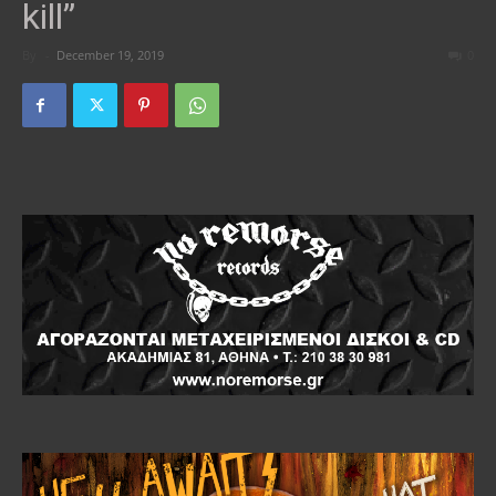
kill”
By
-
December 19, 2019
0