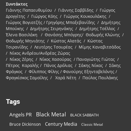
Συντάκτες
Γιάννης Παπαευθυμίου / Γιάννης Σαββίδης / Γιώργος
Δρογγίτης / Γιώργος Κόης / Γιώργος Κουκουλάκης /
Γιώργος Βογιατζής / Γρηγόρης Μπαξεβανίδης / Δημήτρης
Μπούκης / Δημήτρης Σειρηνάκης / Δημήτρης Τσέλλος /
Έλενα Βασιλάκη / Θανάσης Μπόγρης/ Θοδωρής Κλώνης /
Θοδωρής Μηνιάτης / Κώστας Αλατάς / Κώστας
Τσιρανίδης / Λευτέρης Τσουρέας / Μίμης Καναβιτσάδος
/ Νίκος Ανδρέου/Ανδρέας Ζώρας
/ Νίκος Ζέρης / Νίκος Χασούρας / Παναγιώτης Γιώτας /
Πέτρος Καραλής / Πάνος Δρόλιας / Σάκης Νίκας / Σάκης
Φράγκος / Φίλιππος Φίλης / Φανούρης Εξηνταβελόνης /
Φραγκίσκος Σαμοΐλης / Χαρά Νέτη / Παύλος Παυλάκης
Tags
Black Metal
Angels PR
BLACK SABBATH
Century Media
Bruce Dickinson
Classic Metal