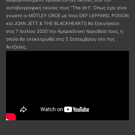
αυτοβιογραφική ταινίας τους “The dirt”. Όπως έχει γίνει
γνωστό οι MÖTLEY CRÜE με τους DEF LEPPARD, POISON
και JOAN JETT & THE BLACKHEARTS θα ξεκινήσουν
στις 7 Ιουλίου 2020 την Αμερικάνικη περιοδεία τους, η
οποία θα ολοκληρωθεί στις 5 Σεπτεμβρίου στο Λος
Άντζελες.