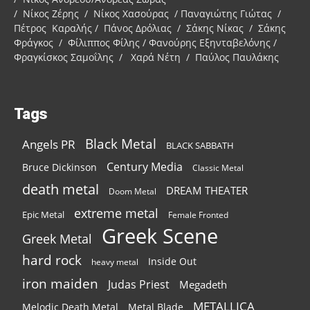
/ Νίκος Ζέρης / Νίκος Χασούρας / Παναγιώτης Γιώτας /
Πέτρος Καραλής / Πάνος Δρόλιας / Σάκης Νίκας / Σάκης
Φράγκος / Φίλιππος Φίλης / Φανούρης Εξηνταβελόνης /
Φραγκίσκος Σαμοΐλης / Χαρά Νέτη / Παύλος Παυλάκης
Tags
Black Metal
Angels PR
BLACK SABBATH
Century Media
Bruce Dickinson
Classic Metal
death metal
DREAM THEATER
Doom Metal
extreme metal
Epic Metal
Female Fronted
Greek Scene
Greek Metal
hard rock
Inside Out
heavy metal
iron maiden
Judas Priest
Megadeth
METALLICA
Melodic Death Metal
Metal Blade