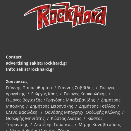
Contact
advertising:sakis@rockhard.gr
Info: sakis@rockhard.gr
Συντάκτες
Γιάννης Παπαευθυμίου / Γιάννης Σαββίδης / Γιώργος
Δρογγίτης / Γιώργος Κόης / Γιώργος Κουκουλάκης /
Γιώργος Βογιατζής / Γρηγόρης Μπαξεβανίδης / Δημήτρης
Μπούκης / Δημήτρης Σειρηνάκης / Δημήτρης Τσέλλος /
Έλενα Βασιλάκη / Θανάσης Μπόγρης/ Θοδωρής Κλώνης /
Θοδωρής Μηνιάτης / Κώστας Αλατάς / Κώστας
Τσιρανίδης / Λευτέρης Τσουρέας / Μίμης Καναβιτσάδος
/ Νίκος Ανδρέου/Ανδρέας Ζώρας