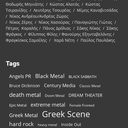
Θοδωρής Μηνιάτης / Κώστας Αλατάς / Κώστας
Τσιρανίδης / Λευτέρης Τσουρέας / Μίμης Καναβιτσάδος
/ Νίκος Ανδρέου/Ανδρέας Ζώρας
/ Νίκος Ζέρης / Νίκος Χασούρας / Παναγιώτης Γιώτας /
Πέτρος Καραλής / Πάνος Δρόλιας / Σάκης Νίκας / Σάκης
Φράγκος / Φίλιππος Φίλης / Φανούρης Εξηνταβελόνης /
Φραγκίσκος Σαμοΐλης / Χαρά Νέτη / Παύλος Παυλάκης
Tags
Black Metal
Angels PR
BLACK SABBATH
Century Media
Bruce Dickinson
Classic Metal
death metal
DREAM THEATER
Doom Metal
extreme metal
Epic Metal
Female Fronted
Greek Scene
Greek Metal
hard rock
Inside Out
heavy metal