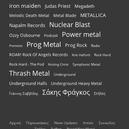
iron maiden
Judas Priest
Megadeth
METALLICA
Melodic Death Metal
Metal Blade
Nuclear Blast
Napalm Records
Power metal
Ozzy Osbourne
Podcast
Prog Metal
Prog Rock
Radio
Premiere
ROAR! Rock Of Angels Records
Rock Hard
Rob Halford
Rock Hard - The Pod
Symphonic Metal
Rotting Christ
Thrash Metal
Underground
Underground Halls
Underground Heavy Metal
Σάκης Φράγκος
Στήλες
Γιάννης Σαββίδης
Αρχική
Παρουσιάσεις
News Updates
Artists
Συναυλίες
Στήλες
Άρθρα
Brand New Metal