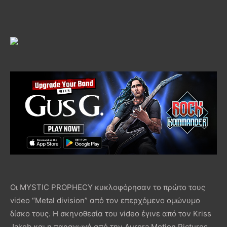
Οι MYSTIC PROPHECY κυκλοφόρησαν το πρώτο τους
video “Metal division” από τον επερχόμενο ομώνυμο
δίσκο τους. Η σκηνοθεσία του video έγινε από τον Kriss
Jakob και η παραγωγή από την Aurora Motion Pictures.