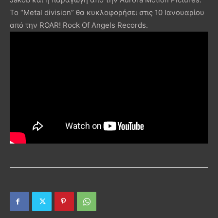
Το “Metal division” θα κυκλοφορήσει στις 10 Ιανουαρίου
από την ROAR! Rock Of Angels Records.