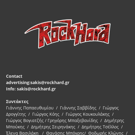
Contact
advertising:sakis@rockhard.gr
Info: sakis@rockhard.gr
Συντάκτες
Γιάννης Παπαευθυμίου / Γιάννης Σαββίδης / Γιώργος
Δρογγίτης / Γιώργος Κόης / Γιώργος Κουκουλάκης /
Γιώργος Βογιατζής / Γρηγόρης Μπαξεβανίδης / Δημήτρης
Μπούκης / Δημήτρης Σειρηνάκης / Δημήτρης Τσέλλος /
Έλενα Βασιλάκη / Θανάσης Μπόγρης/ Θοδωρής Κλώνης /