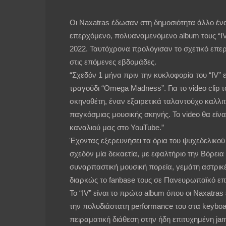
Οι Naxatras έδωσαν στη δημοσιότητα άλλο έν
επερχόμενο, πολυαναμενόμενο album τους “IV”
2022. Ταυτόχρονα προλόγισαν το σχετικό επερ
στις επόμενες εβδομάδες.
“Σχεδόν 1 μήνα πριν την κυκλοφορία του “IV” 
τραγούδι “Omega Madness”. Για το video clip
σκηνοθέτη, έναν εξαιρετικά ταλαντούχο καλλι
παγκόσμιας μουσικής σκηνής. Το video θα είνα
καναλιού μας στο YouTube.”
Έχοντας εξερευνήσει τα όρια του ψυχεδελικού 
σχεδόν μία δεκαετία, με εφαλτήριο την Βόρει
συναρπαστική μουσική πορεία, γεμάτη αστρικ
διαρκώς το fanbase τους σε Πανευρωπαϊκό επ
Το “IV” είναι το πρώτο album όπου οι Naxatra
την πολυδιάστατη performance του στα keybo
πειραματική διάθεση στην ήδη επιτυχημένη ja