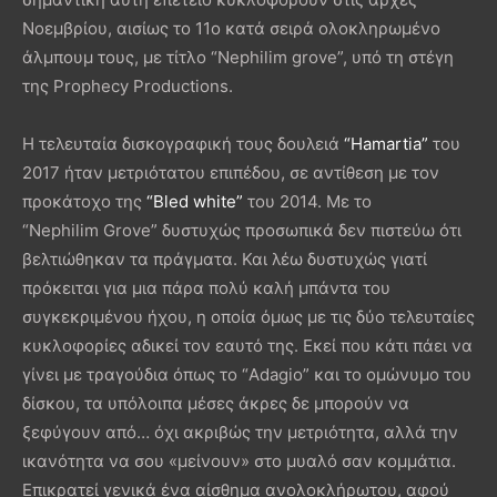
Νοεμβρίου, αισίως το 11ο κατά σειρά ολοκληρωμένο
άλμπουμ τους, με τίτλο “Nephilim grove”, υπό τη στέγη
της Prophecy Productions.
Η τελευταία δισκογραφική τους δουλειά
“Hamartia”
του
2017 ήταν μετριότατου επιπέδου, σε αντίθεση με τον
προκάτοχο της
“Bled white”
του 2014. Με το
“Nephilim Grove” δυστυχώς προσωπικά δεν πιστεύω ότι
βελτιώθηκαν τα πράγματα. Και λέω δυστυχώς γιατί
πρόκειται για μια πάρα πολύ καλή μπάντα του
συγκεκριμένου ήχου, η οποία όμως με τις δύο τελευταίες
κυκλοφορίες αδικεί τον εαυτό της. Εκεί που κάτι πάει να
γίνει με τραγούδια όπως το “Adagio” και το ομώνυμο του
δίσκου, τα υπόλοιπα μέσες άκρες δε μπορούν να
ξεφύγουν από… όχι ακριβώς την μετριότητα, αλλά την
ικανότητα να σου «μείνουν» στο μυαλό σαν κομμάτια.
Επικρατεί γενικά ένα αίσθημα ανολοκλήρωτου, αφού