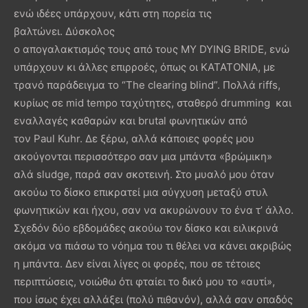
ενώ ιδέες υπάρχουν, κάτι στη πορεία τις
βαλτώνει. Δύσκολος
ο απογαλακτισμός τους από τους MY DYING BRIDE, ενώ
υπάρχουν κι άλλες επιρροές, όπως οι ΚΑΤΑΤΟΝΙΑ, με
τρανό παράδειγμα το “The clearing blind”. Πολλά riffs,
κυρίως σε mid tempo ταχύτητες, σταθερό drumming και
εναλλαγές καθαρών και brutal φωνητικών από
τον Paul Kuhr. Δε ξέρω, αλλά κάποιες φορές μου
ακούγονται περισσότερο σαν μια μπάντα «βρώμικη»
αλά sludge, παρά σαν σκοτεινή. Στο μυαλό μου όταν
ακούω το δίσκο επικρατεί μια σύγχυση μεταξύ στυλ
φωνητικών και ήχου, σαν να ακυρώνουν το ένα τ’ άλλο.
Σχεδόν δύο εβδομάδες ακούω τον δίσκο και ειλικρινά
ακόμα να πιάσω το νόημα του τι θέλει να κάνει ακριβώς
η μπάντα. Δεν είναι λίγες οι φορές, που σε τέτοιες
περιπτώσεις, νοιώθω ότι φταίει το δικό μου το «αυτί»,
που ίσως έχει αλλάξει (πολύ πιθανόν), αλλά σαν οπαδός