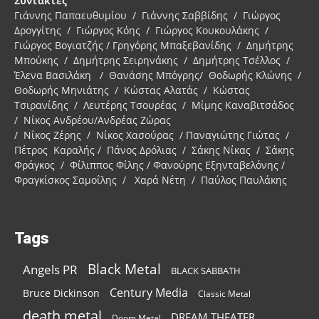
Συντάκτες
Γιάννης Παπαευθυμίου / Γιάννης Σαββίδης / Γιώργος
Δρογγίτης / Γιώργος Κόης / Γιώργος Κουκουλάκης /
Γιώργος Βογιατζής / Γρηγόρης Μπαξεβανίδης / Δημήτρης
Μπούκης / Δημήτρης Σειρηνάκης / Δημήτρης Τσέλλος /
Έλενα Βασιλάκη / Θανάσης Μπόγρης/ Θοδωρής Κλώνης /
Θοδωρής Μηνιάτης / Κώστας Αλατάς / Κώστας
Τσιρανίδης / Λευτέρης Τσουρέας / Μίμης Καναβιτσάδος
/ Νίκος Ανδρέου/Ανδρέας Ζώρας
/ Νίκος Ζέρης / Νίκος Χασούρας / Παναγιώτης Γιώτας /
Πέτρος Καραλής / Πάνος Δρόλιας / Σάκης Νίκας / Σάκης
Φράγκος / Φίλιππος Φίλης / Φανούρης Εξηνταβελόνης /
Φραγκίσκος Σαμοΐλης / Χαρά Νέτη / Παύλος Παυλάκης
Tags
Black Metal
Angels PR
BLACK SABBATH
Century Media
Bruce Dickinson
Classic Metal
death metal
DREAM THEATER
Doom Metal