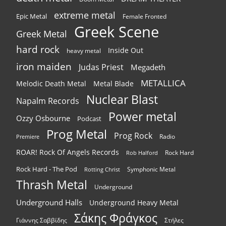
extreme metal
Epic Metal
Female Fronted
Greek Scene
Greek Metal
hard rock
Inside Out
heavy metal
iron maiden
Judas Priest
Megadeth
METALLICA
Melodic Death Metal
Metal Blade
Nuclear Blast
Napalm Records
Power metal
Ozzy Osbourne
Podcast
Prog Metal
Prog Rock
Radio
Premiere
ROAR! Rock Of Angels Records
Rock Hard
Rob Halford
Rock Hard - The Pod
Symphonic Metal
Rotting Christ
Thrash Metal
Underground
Underground Halls
Underground Heavy Metal
Σάκης Φράγκος
Γιάννης Σαββίδης
Στήλες