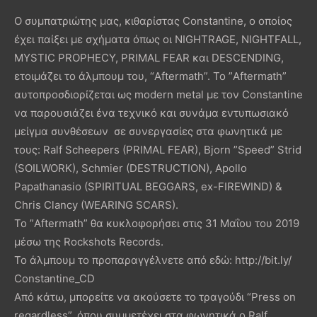
Ο συμπατριώτης μας, κιθαρίστας Constantine, ο οποίος
έχει παίξει με σχήματα όπως οι NIGHTRAGE, NIGHTFALL,
MYSTIC PROPHECY, PRIMAL FEAR και DESCENDING,
ετοιμάζει το άλμπουμ του, “Aftermath”. Το ”Aftermath”
αυτοπροσδιορίζεται ως modern metal με τον Constantine
να παρουσιάζει ένα τεχνικό και συνάμα εντυπωσιακό
μείγμα συνθέσεων σε συνεργασίες στα φωνητικά με
τους: Ralf Scheepers (PRIMAL FEAR), Bjorn ”Speed” Strid
(SOILWORK), Schmier (DESTRUCTION), Apollo
Papathanasio (SPIRITUAL BEGGARS, ex-FIREWIND) &
Chris Clancy (WEARING SCARS).
Το ”Aftermath” θα κυκλοφορήσει στις 31 Μαΐου του 2019
μέσω της Rockshots Records.
Το άλμπουμ το προπαραγγέλνετε από εδώ: http://bit.ly/
Constantine_CD
Από κάτω, μπορείτε να ακούσετε το τραγούδι “Press on
regardless”, όπου συμμετέχει στα φωνητικά ο Ralf