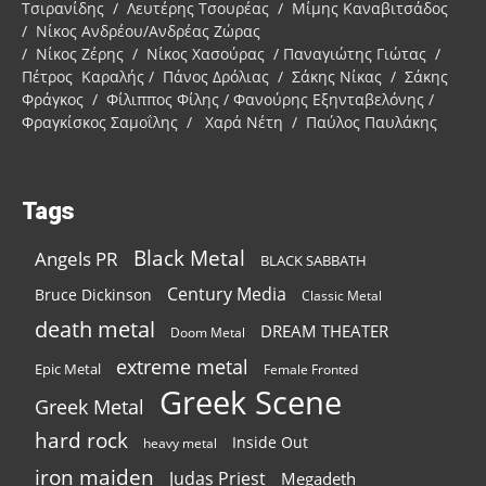
Τσιρανίδης / Λευτέρης Τσουρέας / Μίμης Καναβιτσάδος
/ Νίκος Ανδρέου/Ανδρέας Ζώρας
/ Νίκος Ζέρης / Νίκος Χασούρας / Παναγιώτης Γιώτας /
Πέτρος Καραλής / Πάνος Δρόλιας / Σάκης Νίκας / Σάκης
Φράγκος / Φίλιππος Φίλης / Φανούρης Εξηνταβελόνης /
Φραγκίσκος Σαμοΐλης / Χαρά Νέτη / Παύλος Παυλάκης
Tags
Black Metal
Angels PR
BLACK SABBATH
Century Media
Bruce Dickinson
Classic Metal
death metal
DREAM THEATER
Doom Metal
extreme metal
Epic Metal
Female Fronted
Greek Scene
Greek Metal
hard rock
Inside Out
heavy metal
iron maiden
Judas Priest
Megadeth