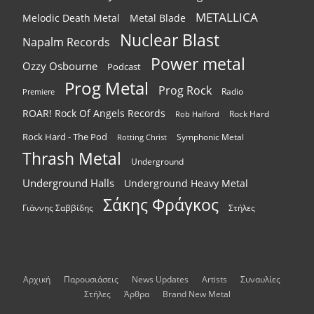
METALLICA
Melodic Death Metal
Metal Blade
Nuclear Blast
Napalm Records
Power metal
Ozzy Osbourne
Podcast
Prog Metal
Prog Rock
Radio
Premiere
ROAR! Rock Of Angels Records
Rock Hard
Rob Halford
Rock Hard - The Pod
Symphonic Metal
Rotting Christ
Thrash Metal
Underground
Underground Halls
Underground Heavy Metal
Σάκης Φράγκος
Γιάννης Σαββίδης
Στήλες
Αρχική
Παρουσιάσεις
News Updates
Artists
Συναυλίες
Στήλες
Άρθρα
Brand New Metal