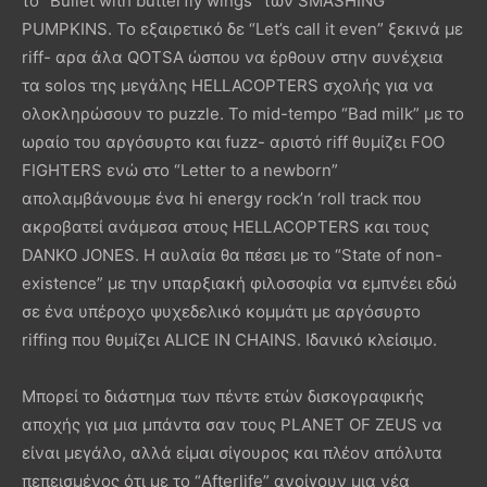
το “Bullet with butterfly wings” των SMASHING
PUMPKINS. Το εξαιρετικό δε “Let’s call it even” ξεκινά με
riff- αρα άλα QOTSA ώσπου να έρθουν στην συνέχεια
τα solos της μεγάλης ΗΕLLACOPTERS σχολής για να
ολοκληρώσουν το puzzle. To mid-tempo “Bad milk” με το
ωραίο του αργόσυρτο και fuzz- αριστό riff θυμίζει FOO
FIGHTERS ενώ στο “Letter to a newborn”
απολαμβάνουμε ένα hi energy rock’n ‘roll track που
ακροβατεί ανάμεσα στους ΗΕLLACOPTERS και τους
DANKO JONES. Η αυλαία θα πέσει με το “State of non-
existence” με την υπαρξιακή φιλοσοφία να εμπνέει εδώ
σε ένα υπέροχο ψυχεδελικό κομμάτι με αργόσυρτο
riffing που θυμίζει ΑLICΕ IN CHAINS. Iδανικό κλείσιμο.
Μπορεί το διάστημα των πέντε ετών δισκογραφικής
αποχής για μια μπάντα σαν τους PLANET OF ZEUS να
είναι μεγάλο, αλλά είμαι σίγουρος και πλέον απόλυτα
πεπεισμένος ότι με το “Afterlife” ανοίγουν μια νέα