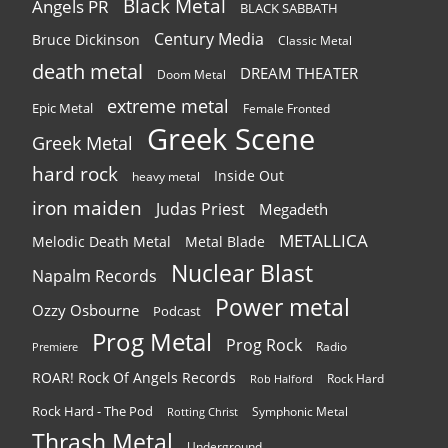
Black Metal
Angels PR
BLACK SABBATH
Century Media
Bruce Dickinson
Classic Metal
death metal
DREAM THEATER
Doom Metal
extreme metal
Epic Metal
Female Fronted
Greek Scene
Greek Metal
hard rock
Inside Out
heavy metal
iron maiden
Judas Priest
Megadeth
METALLICA
Melodic Death Metal
Metal Blade
Nuclear Blast
Napalm Records
Power metal
Ozzy Osbourne
Podcast
Prog Metal
Prog Rock
Radio
Premiere
ROAR! Rock Of Angels Records
Rock Hard
Rob Halford
Rock Hard - The Pod
Symphonic Metal
Rotting Christ
Thrash Metal
Underground