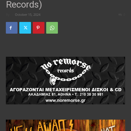
Records)
By
-
October 15, 2024
0