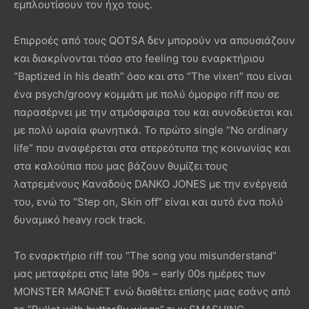
εμπλουτίσουν τον ήχο τους.
Επιρροές από τους QOTSA δεν μπορούν να απουσιάζουν
και διακρίνονται τόσο στο feeling του εναρκτήριου
“Baptized in his death” όσο και στο “The vixen” που είναι
ένα psych/groovy κομμάτι με πολύ όμορφο riff που σε
παρασέρνει με την ατμόσφαιρα του και συνοδεύεται και
με πολύ ωραία φωνητικά. Το πρώτο single “No ordinary
life” που αναφέρεται στα στερεότυπα της κοινωνίας και
στα καλούπια που μας βάζουν θυμίζει τους
λατρεμένους Καναδούς DANKO JONES με την ενέργειά
του, ενώ το “Step on, Skin off” είναι και αυτό ένα πολύ
δυναμικό heavy rock track.
Το εναρκτήριο riff του “The song you misunderstand”
μας μεταφέρει στις late 90s – early 00s ημέρες των
ΜΟNSTER MAGNET ενώ διαθέτει επίσης μιας εσάνς από