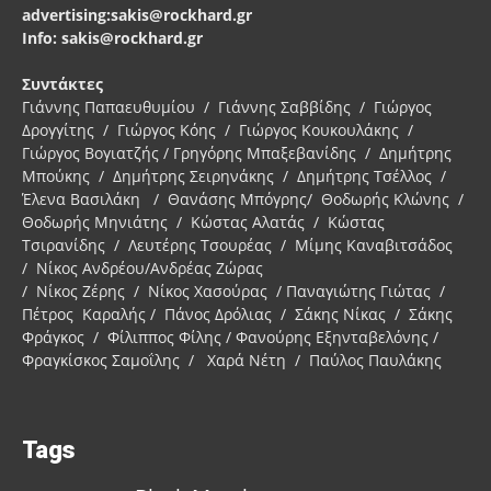
advertising:sakis@rockhard.gr
Info: sakis@rockhard.gr
Συντάκτες
Γιάννης Παπαευθυμίου / Γιάννης Σαββίδης / Γιώργος
Δρογγίτης / Γιώργος Κόης / Γιώργος Κουκουλάκης /
Γιώργος Βογιατζής / Γρηγόρης Μπαξεβανίδης / Δημήτρης
Μπούκης / Δημήτρης Σειρηνάκης / Δημήτρης Τσέλλος /
Έλενα Βασιλάκη / Θανάσης Μπόγρης/ Θοδωρής Κλώνης /
Θοδωρής Μηνιάτης / Κώστας Αλατάς / Κώστας
Τσιρανίδης / Λευτέρης Τσουρέας / Μίμης Καναβιτσάδος
/ Νίκος Ανδρέου/Ανδρέας Ζώρας
/ Νίκος Ζέρης / Νίκος Χασούρας / Παναγιώτης Γιώτας /
Πέτρος Καραλής / Πάνος Δρόλιας / Σάκης Νίκας / Σάκης
Φράγκος / Φίλιππος Φίλης / Φανούρης Εξηνταβελόνης /
Φραγκίσκος Σαμοΐλης / Χαρά Νέτη / Παύλος Παυλάκης
Tags