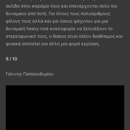
σελίδα στην καριέρα τους και επανέρχονται πολύ πιο
δυναμικοί από ποτέ. Για όλους τους πολυάριθμους
φίλους τους αλλά και για όσους ψάχνουν για μια
δυναμική heavy rock κυκλοφορία να ξετινάξουν το
στερεοφωνικό τους, ο δίσκος είναι πλέον διαθέσιμος και
φυσικά αποτελεί για άλλη μια φορά εγγύηση.
8 / 10
Γιάννης Παπαευθυμίου