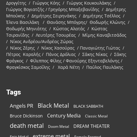
Δρογγίτης / Γιώργος Κόης / Γιώργος Κουκουλάκης /
Γιώργος Βογιατζής / Γρηγόρης Μπαξεβανίδης / Δημήτρης
Μπούκης / Δημήτρης Σειρηνάκης / Δημήτρης Τσέλλος /
Έλενα Βασιλάκη / Θανάσης Μπόγρης/ Θοδωρής Κλώνης /
Θοδωρής Μηνιάτης / Κώστας Αλατάς / Κώστας
Τσιρανίδης / Λευτέρης Τσουρέας / Μίμης Καναβιτσάδος
/ Νίκος Ανδρέου/Ανδρέας Ζώρας
/ Νίκος Ζέρης / Νίκος Χασούρας / Παναγιώτης Γιώτας /
Πέτρος Καραλής / Πάνος Δρόλιας / Σάκης Νίκας / Σάκης
Φράγκος / Φίλιππος Φίλης / Φανούρης Εξηνταβελόνης /
Φραγκίσκος Σαμοΐλης / Χαρά Νέτη / Παύλος Παυλάκης
Tags
Black Metal
Angels PR
BLACK SABBATH
Century Media
Bruce Dickinson
Classic Metal
death metal
DREAM THEATER
Doom Metal
extreme metal
Epic Metal
Female Fronted