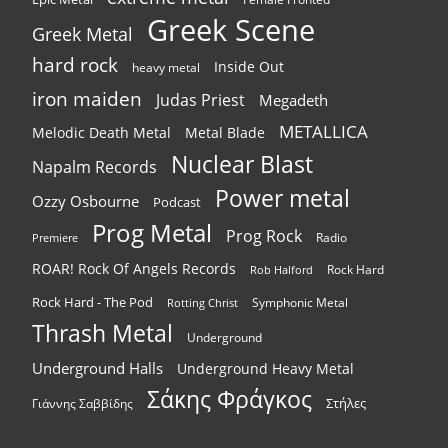
Greek Scene
Greek Metal
hard rock
Inside Out
heavy metal
iron maiden
Judas Priest
Megadeth
METALLICA
Melodic Death Metal
Metal Blade
Nuclear Blast
Napalm Records
Power metal
Ozzy Osbourne
Podcast
Prog Metal
Prog Rock
Radio
Premiere
ROAR! Rock Of Angels Records
Rock Hard
Rob Halford
Rock Hard - The Pod
Symphonic Metal
Rotting Christ
Thrash Metal
Underground
Underground Halls
Underground Heavy Metal
Σάκης Φράγκος
Στήλες
Γιάννης Σαββίδης