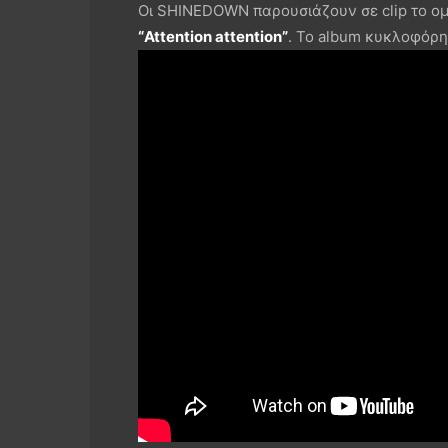
Οι SHINEDOWN παρουσιάζουν σε clip το ομ
“Attention attention”
. Το album κυκλοφόρη