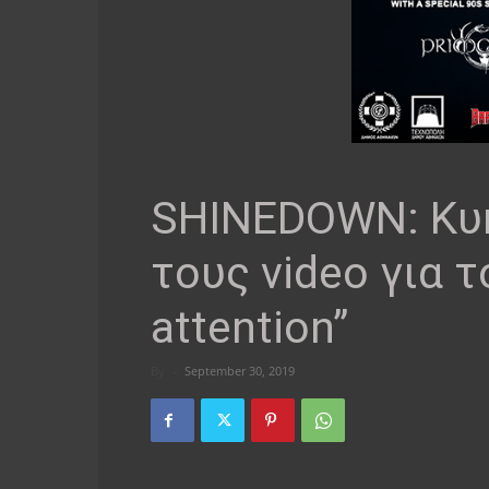
SHINEDOWN: Κυ
τους video για τ
attention”
By
-
September 30, 2019