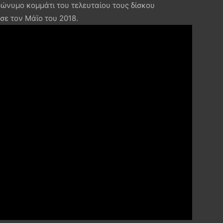
ώνυμο κομμάτι του τελευταίου τους δίσκου
σε τον Μάϊο του 2018.