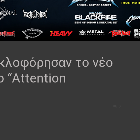
κλοφόρησαν το νέο
ο “Attention
0