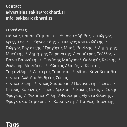
Contact
advertising:sakis@rockhard.gr
Info: sakis@rockhard.gr
Συντάκτες
Γιάννης Παπαευθυμίου / Γιάννης Σαββίδης / Γιώργος
Δρογγίτης / Γιώργος Κόης / Γιώργος Κουκουλάκης /
Γιώργος Βογιατζής / Γρηγόρης Μπαξεβανίδης / Δημήτρης
Μπούκης / Δημήτρης Σειρηνάκης / Δημήτρης Τσέλλος /
Έλενα Βασιλάκη / Θανάσης Μπόγρης/ Θοδωρής Κλώνης /
Θοδωρής Μηνιάτης / Κώστας Αλατάς / Κώστας
Τσιρανίδης / Λευτέρης Τσουρέας / Μίμης Καναβιτσάδος
/ Νίκος Ανδρέου/Ανδρέας Ζώρας
/ Νίκος Ζέρης / Νίκος Χασούρας / Παναγιώτης Γιώτας /
Πέτρος Καραλής / Πάνος Δρόλιας / Σάκης Νίκας / Σάκης
Φράγκος / Φίλιππος Φίλης / Φανούρης Εξηνταβελόνης /
Φραγκίσκος Σαμοΐλης / Χαρά Νέτη / Παύλος Παυλάκης
Tags