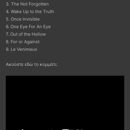
3. The Not Forgotten
4. Wake Up to the Truth
5. Once Invisible
6. One Eye For An Eye
7. Out of the Hollow
8. For or Against
9. Le Venimeux
Ακούστε εδώ το κομμάτι: