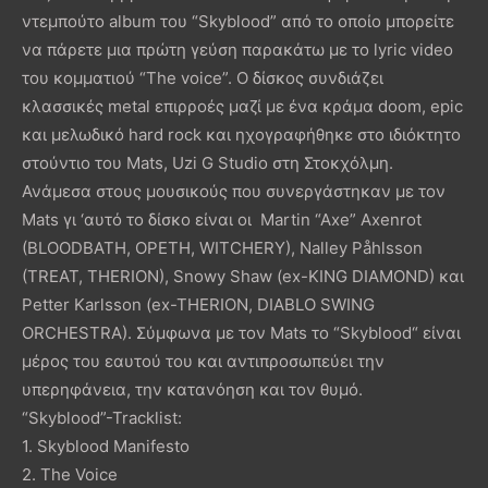
ντεμπούτο album του “Skyblood” από το οποίο μπορείτε
να πάρετε μια πρώτη γεύση παρακάτω με το lyric video
του κομματιού “The voice”. Ο δίσκος συνδιάζει
κλασσικές metal επιρροές μαζί με ένα κράμα doom, epic
και μελωδικό hard rock και ηχογραφήθηκε στο ιδιόκτητο
στούντιο του Mats, Uzi G Studio στη Στοκχόλμη.
Ανάμεσα στους μουσικούς που συνεργάστηκαν με τον
Mats γι ‘αυτό το δίσκο είναι οι Martin “Axe” Axenrot
(BLOODBATH, OPETH, WITCHERY), Nalley Påhlsson
(TREAT, THERION), Snowy Shaw (ex-KING DIAMOND) και
Petter Karlsson (ex-THERION, DIABLO SWING
ORCHESTRA). Σύμφωνα με τον Mats το “Skyblood“ είναι
μέρος του εαυτού του και αντιπροσωπεύει την
υπερηφάνεια, την κατανόηση και τον θυμό.
“Skyblood”-Tracklist:
1. Skyblood Manifesto
2. The Voice