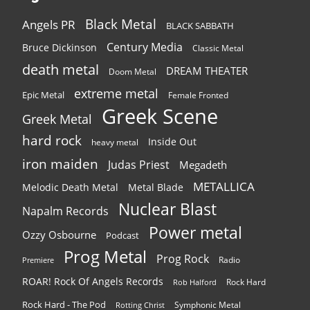
Black Metal
Angels PR
BLACK SABBATH
Century Media
Bruce Dickinson
Classic Metal
death metal
DREAM THEATER
Doom Metal
extreme metal
Epic Metal
Female Fronted
Greek Scene
Greek Metal
hard rock
Inside Out
heavy metal
iron maiden
Judas Priest
Megadeth
METALLICA
Melodic Death Metal
Metal Blade
Nuclear Blast
Napalm Records
Power metal
Ozzy Osbourne
Podcast
Prog Metal
Prog Rock
Radio
Premiere
ROAR! Rock Of Angels Records
Rock Hard
Rob Halford
Rock Hard - The Pod
Symphonic Metal
Rotting Christ