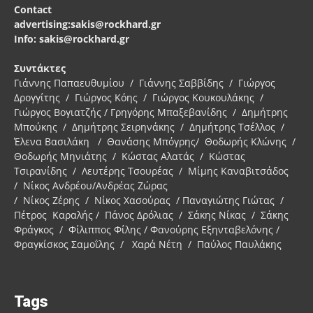
Contact
advertising:sakis@rockhard.gr
Info: sakis@rockhard.gr
Συντάκτες
Γιάννης Παπαευθυμίου / Γιάννης Σαββίδης / Γιώργος
Δρογγίτης / Γιώργος Κόης / Γιώργος Κουκουλάκης /
Γιώργος Βογιατζής / Γρηγόρης Μπαξεβανίδης / Δημήτρης
Μπούκης / Δημήτρης Σειρηνάκης / Δημήτρης Τσέλλος /
Έλενα Βασιλάκη / Θανάσης Μπόγρης/ Θοδωρής Κλώνης /
Θοδωρής Μηνιάτης / Κώστας Αλατάς / Κώστας
Τσιρανίδης / Λευτέρης Τσουρέας / Μίμης Καναβιτσάδος
/ Νίκος Ανδρέου/Ανδρέας Ζώρας
/ Νίκος Ζέρης / Νίκος Χασούρας / Παναγιώτης Γιώτας /
Πέτρος Καραλής / Πάνος Δρόλιας / Σάκης Νίκας / Σάκης
Φράγκος / Φίλιππος Φίλης / Φανούρης Εξηνταβελόνης /
Φραγκίσκος Σαμοΐλης / Χαρά Νέτη / Παύλος Παυλάκης
Tags