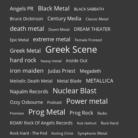
Black Metal
Angels PR
BLACK SABBATH
Century Media
Bruce Dickinson
Classic Metal
death metal
DREAM THEATER
Doom Metal
extreme metal
Epic Metal
Female Fronted
Greek Scene
Greek Metal
hard rock
Inside Out
heavy metal
iron maiden
Judas Priest
Megadeth
METALLICA
Melodic Death Metal
Metal Blade
Nuclear Blast
Napalm Records
Power metal
Ozzy Osbourne
Podcast
Prog Metal
Prog Rock
Radio
Premiere
ROAR! Rock Of Angels Records
Rock Hard
Rob Halford
Rock Hard - The Pod
Symphonic Metal
Rotting Christ