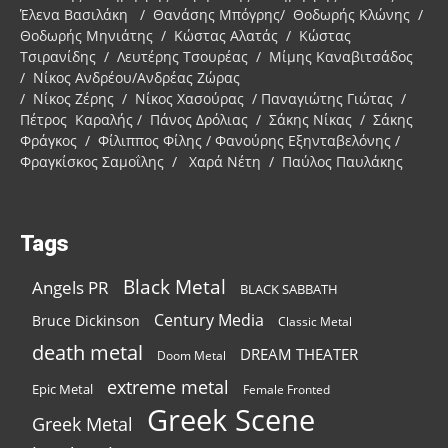
Έλενα Βασιλάκη / Θανάσης Μπόγρης/ Θοδωρής Κλώνης /
Θοδωρής Μηνιάτης / Κώστας Αλατάς / Κώστας
Τσιρανίδης / Λευτέρης Τσουρέας / Μίμης Καναβιτσάδος
/ Νίκος Ανδρέου/Ανδρέας Ζώρας
/ Νίκος Ζέρης / Νίκος Χασούρας / Παναγιώτης Γιώτας /
Πέτρος Καραλής / Πάνος Δρόλιας / Σάκης Νίκας / Σάκης
Φράγκος / Φίλιππος Φίλης / Φανούρης Εξηνταβελόνης /
Φραγκίσκος Σαμοΐλης / Χαρά Νέτη / Παύλος Παυλάκης
Tags
Black Metal
Angels PR
BLACK SABBATH
Century Media
Bruce Dickinson
Classic Metal
death metal
DREAM THEATER
Doom Metal
extreme metal
Epic Metal
Female Fronted
Greek Scene
Greek Metal