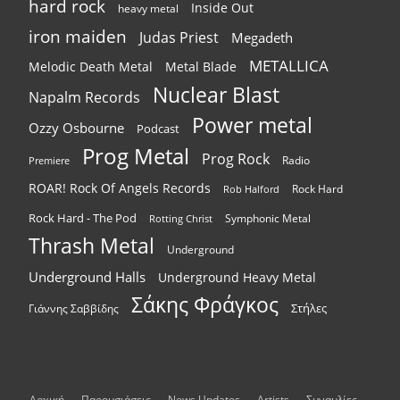
hard rock
Inside Out
heavy metal
iron maiden
Judas Priest
Megadeth
METALLICA
Melodic Death Metal
Metal Blade
Nuclear Blast
Napalm Records
Power metal
Ozzy Osbourne
Podcast
Prog Metal
Prog Rock
Radio
Premiere
ROAR! Rock Of Angels Records
Rock Hard
Rob Halford
Rock Hard - The Pod
Symphonic Metal
Rotting Christ
Thrash Metal
Underground
Underground Halls
Underground Heavy Metal
Σάκης Φράγκος
Στήλες
Γιάννης Σαββίδης
Αρχική
Παρουσιάσεις
News Updates
Artists
Συναυλίες