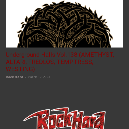
Underground Halls Vol.138 (AMETHYST,
ALTARI, FREDLÖS, TEMPTRESS,
WESTING)
Rock Hard
-
March 17, 2023