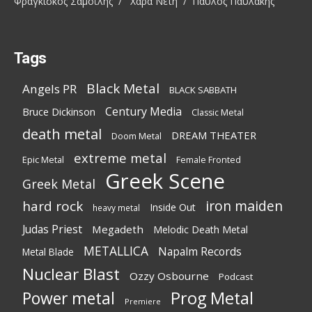
Φραγκίσκος Σαμοΐλης / Χαρά Νέτη / Παύλος Παυλάκης
Tags
Black Metal
Angels PR
BLACK SABBATH
Century Media
Bruce Dickinson
Classic Metal
death metal
DREAM THEATER
Doom Metal
extreme metal
Epic Metal
Female Fronted
Greek Scene
Greek Metal
iron maiden
hard rock
Inside Out
heavy metal
Judas Priest
Megadeth
Melodic Death Metal
METALLICA
Napalm Records
Metal Blade
Nuclear Blast
Ozzy Osbourne
Podcast
Power metal
Prog Metal
Premiere