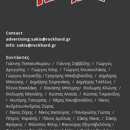
Contact
advertising:sakis@rockhard.gr
Info: sakis@rockhard.gr
Συντάκτες
Γιάννης Παπαευθυμίου / Γιάννης Σαββίδης / Γιώργος
Δρογγίτης / Γιώργος Κόης / Γιώργος Κουκουλάκης /
Γιώργος Βογιατζής / Γρηγόρης Μπαξεβανίδης / Δημήτρης
Μπούκης / Δημήτρης Σειρηνάκης / Δημήτρης Τσέλλος /
Έλενα Βασιλάκη / Θανάσης Μπόγρης/ Θοδωρής Κλώνης /
Θοδωρής Μηνιάτης / Κώστας Αλατάς / Κώστας Τσιρανίδης
/ Λευτέρης Τσουρέας / Μίμης Καναβιτσάδος / Νίκος
Ανδρέου/Ανδρέας Ζώρας
/ Νίκος Ζέρης / Νίκος Χασούρας / Παναγιώτης Γιώτας /
Πέτρος Καραλής / Πάνος Δρόλιας / Σάκης Νίκας / Σάκης
Φράγκος / Φίλιππος Φίλης / Φανούρης Εξηνταβελόνης /