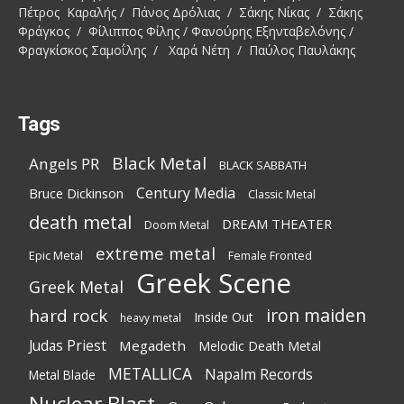
Πέτρος Καραλής / Πάνος Δρόλιας / Σάκης Νίκας / Σάκης
Φράγκος / Φίλιππος Φίλης / Φανούρης Εξηνταβελόνης /
Φραγκίσκος Σαμοΐλης / Χαρά Νέτη / Παύλος Παυλάκης
Tags
Black Metal
Angels PR
BLACK SABBATH
Century Media
Bruce Dickinson
Classic Metal
death metal
DREAM THEATER
Doom Metal
extreme metal
Epic Metal
Female Fronted
Greek Scene
Greek Metal
iron maiden
hard rock
Inside Out
heavy metal
Judas Priest
Megadeth
Melodic Death Metal
METALLICA
Napalm Records
Metal Blade
Nuclear Blast