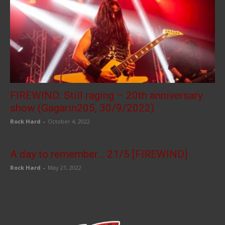
FIREWIND: Still raging – 20th anniversary
show (Gagarin205, 30/9/2022)
Rock Hard
-
October 4, 2022
A day to remember… 21/5 [FIREWIND]
Rock Hard
-
May 21, 2022