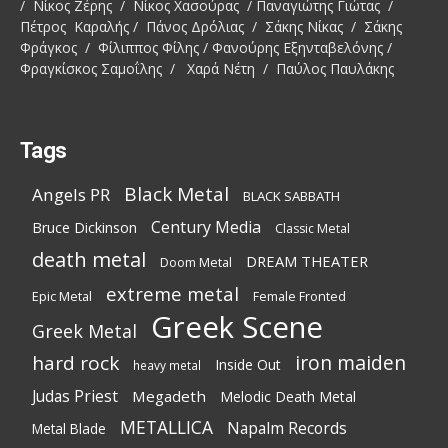
/ Νίκος Ζέρης / Νίκος Χασούρας / Παναγιώτης Γιώτας /
Πέτρος Καραλής / Πάνος Δρόλιας / Σάκης Νίκας / Σάκης
Φράγκος / Φίλιππος Φίλης / Φανούρης Εξηνταβελόνης /
Φραγκίσκος Σαμοΐλης / Χαρά Νέτη / Παύλος Παυλάκης
Tags
Black Metal
Angels PR
BLACK SABBATH
Century Media
Bruce Dickinson
Classic Metal
death metal
DREAM THEATER
Doom Metal
extreme metal
Epic Metal
Female Fronted
Greek Scene
Greek Metal
iron maiden
hard rock
Inside Out
heavy metal
Judas Priest
Megadeth
Melodic Death Metal
METALLICA
Napalm Records
Metal Blade