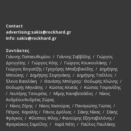
Contact
advertising:sakis@rockhard.gr
Info: sakis@rockhard.gr
Συντάκτες
Γιάννης Παπαευθυμίου / Γιάννης Σαββίδης / Γιώργος
Δρογγίτης / Γιώργος Κόης / Γιώργος Κουκουλάκης /
Γιώργος Βογιατζής / Γρηγόρης Μπαξεβανίδης / Δημήτρης
Μπούκης / Δημήτρης Σειρηνάκης / Δημήτρης Τσέλλος /
Έλενα Βασιλάκη / Θανάσης Μπόγρης/ Θοδωρής Κλώνης /
Θοδωρής Μηνιάτης / Κώστας Αλατάς / Κώστας Τσιρανίδης
/ Λευτέρης Τσουρέας / Μίμης Καναβιτσάδος / Νίκος
Ανδρέου/Ανδρέας Ζώρας
/ Νίκος Ζέρης / Νίκος Χασούρας / Παναγιώτης Γιώτας /
Πέτρος Καραλής / Πάνος Δρόλιας / Σάκης Νίκας / Σάκης
Φράγκος / Φίλιππος Φίλης / Φανούρης Εξηνταβελόνης /
Φραγκίσκος Σαμοΐλης / Χαρά Νέτη / Παύλος Παυλάκης