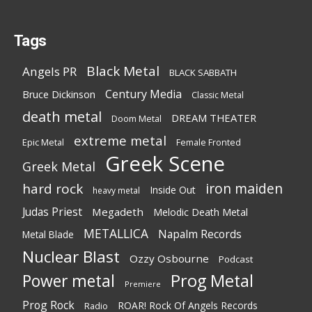
Tags
Black Metal
Angels PR
BLACK SABBATH
Century Media
Bruce Dickinson
Classic Metal
death metal
DREAM THEATER
Doom Metal
extreme metal
Epic Metal
Female Fronted
Greek Scene
Greek Metal
iron maiden
hard rock
Inside Out
heavy metal
Judas Priest
Megadeth
Melodic Death Metal
METALLICA
Napalm Records
Metal Blade
Nuclear Blast
Ozzy Osbourne
Podcast
Power metal
Prog Metal
Premiere
Prog Rock
ROAR! Rock Of Angels Records
Radio