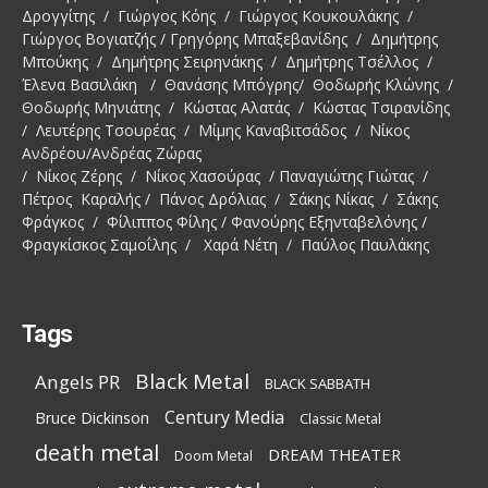
Δρογγίτης / Γιώργος Κόης / Γιώργος Κουκουλάκης /
Γιώργος Βογιατζής / Γρηγόρης Μπαξεβανίδης / Δημήτρης
Μπούκης / Δημήτρης Σειρηνάκης / Δημήτρης Τσέλλος /
Έλενα Βασιλάκη / Θανάσης Μπόγρης/ Θοδωρής Κλώνης /
Θοδωρής Μηνιάτης / Κώστας Αλατάς / Κώστας Τσιρανίδης
/ Λευτέρης Τσουρέας / Μίμης Καναβιτσάδος / Νίκος
Ανδρέου/Ανδρέας Ζώρας
/ Νίκος Ζέρης / Νίκος Χασούρας / Παναγιώτης Γιώτας /
Πέτρος Καραλής / Πάνος Δρόλιας / Σάκης Νίκας / Σάκης
Φράγκος / Φίλιππος Φίλης / Φανούρης Εξηνταβελόνης /
Φραγκίσκος Σαμοΐλης / Χαρά Νέτη / Παύλος Παυλάκης
Tags
Black Metal
Angels PR
BLACK SABBATH
Century Media
Bruce Dickinson
Classic Metal
death metal
DREAM THEATER
Doom Metal