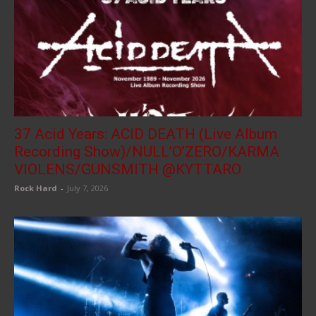
37 Acid Years: ACID DEATH (Live Album
Recording Show)/NULL’O’ZERO/KARMA
VIOLENS/GUNSMITH @KYTTARO
Rock Hard
-
July 7, 2026