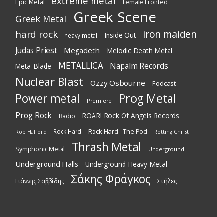
extreme metal
Epic Metal
Female Fronted
Greek Scene
Greek Metal
iron maiden
hard rock
Inside Out
heavy metal
Judas Priest
Megadeth
Melodic Death Metal
METALLICA
Napalm Records
Metal Blade
Nuclear Blast
Ozzy Osbourne
Podcast
Power metal
Prog Metal
Premiere
Prog Rock
ROAR! Rock Of Angels Records
Radio
Rock Hard - The Pod
Rock Hard
Rotting Christ
Rob Halford
Thrash Metal
Symphonic Metal
Underground
Underground Halls
Underground Heavy Metal
Σάκης Φράγκος
Στήλες
Γιάννης Σαββίδης