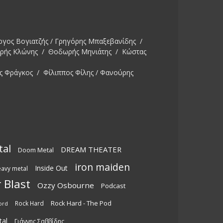
ργος Βογιατζής / Γρηγόρης Μπαξεβανίδης /
ωρής Κλώνης / Θοδωρής Μηνιάτης / Κώστας
ς Φράγκος / Φίλιππος Φίλης / Φανούρης
tal
DREAM THEATER
Doom Metal
iron maiden
Inside Out
eavy metal
 Blast
Ozzy Osbourne
Podcast
Rock Hard - The Pod
Rock Hard
ord
tal
Γιάννης Σαββίδης