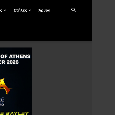
ς
Στήλες
Άρθρα