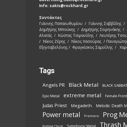
Info: sakis@rockhard.gr
Συντάκτες
Γιάννης Παπαευθυμίου / Γιάννης Σαββίδης / 
Δημήτρης Μπούκης / Δημήτρης Σειρηνάκης /
Αλατάς / Κώστας Τσιρανίδης / Λευτέρης Τσο
/ Νίκος Ζέρης / Νίκος Χασούρας / Παναγιώτη
Εξηνταβελόνης / Φραγκίσκος Σαμοΐλης / Χαρ
Tags
Black Metal
Angels PR
BLACK SABBA
extreme metal
Epic Metal
Female Fron
Judas Priest
Megadeth
Melodic Death M
Power metal
Prog Me
Premiere
Thrash M
Symphonic Metal
Rotting Christ