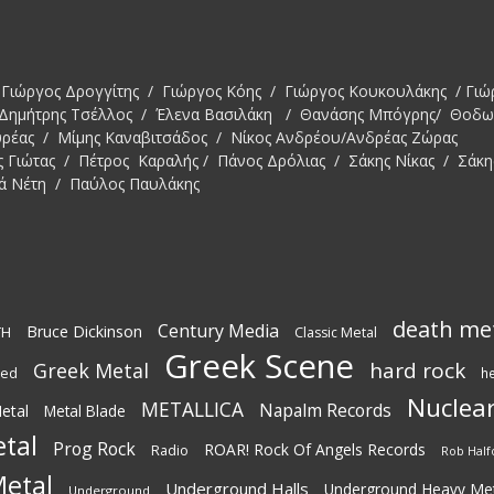
Γιώργος Δρογγίτης / Γιώργος Κόης / Γιώργος Κουκουλάκης / Γιώ
 Δημήτρης Τσέλλος / Έλενα Βασιλάκη / Θανάσης Μπόγρης/ Θοδ
υρέας / Μίμης Καναβιτσάδος / Νίκος Ανδρέου/Ανδρέας Ζώρας
ς Γιώτας / Πέτρος Καραλής / Πάνος Δρόλιας / Σάκης Νίκας / Σάκη
ά Νέτη / Παύλος Παυλάκης
death me
Century Media
Bruce Dickinson
TH
Classic Metal
Greek Scene
hard rock
Greek Metal
ted
h
Nuclear
METALLICA
Napalm Records
etal
Metal Blade
tal
Prog Rock
ROAR! Rock Of Angels Records
Radio
Rob Half
etal
Underground Halls
Underground Heavy Me
Underground