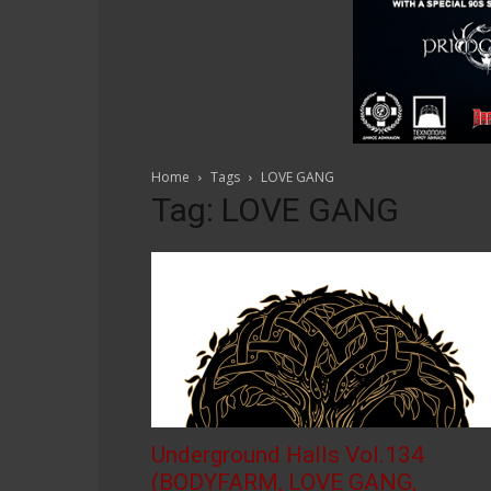
Home
Tags
LOVE GANG
Tag: LOVE GANG
Underground Halls Vol.134
(BODYFARM, LOVE GANG,