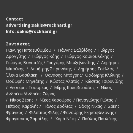
Contact
advertising:sakis@rockhard.gr
Info: sakis@rockhard.gr
Συντάκτες
Γιάννης Παπαευθυμίου / Γιάννης Σαββίδης / Γιώργος
Δρογγίτης / Γιώργος Κόης / Γιώργος Κουκουλάκης /
Γιώργος Βογιατζής / Γρηγόρης Μπαξεβανίδης / Δημήτρης
Μπούκης / Δημήτρης Σειρηνάκης / Δημήτρης Τσέλλος /
Έλενα Βασιλάκη / Θανάσης Μπόγρης/ Θοδωρής Κλώνης /
Θοδωρής Μηνιάτης / Κώστας Αλατάς / Κώστας Τσιρανίδης
/ Λευτέρης Τσουρέας / Μίμης Καναβιτσάδος / Νίκος
Ανδρέου/Ανδρέας Ζώρας
/ Νίκος Ζέρης / Νίκος Χασούρας / Παναγιώτης Γιώτας /
Πέτρος Καραλής / Πάνος Δρόλιας / Σάκης Νίκας / Σάκης
Φράγκος / Φίλιππος Φίλης / Φανούρης Εξηνταβελόνης /
Φραγκίσκος Σαμοΐλης / Χαρά Νέτη / Παύλος Παυλάκης