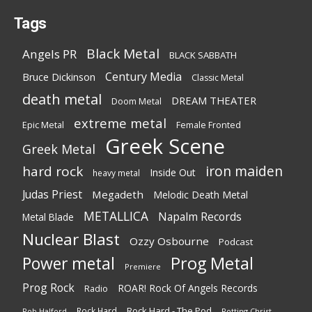
Tags
Black Metal
Angels PR
BLACK SABBATH
Century Media
Bruce Dickinson
Classic Metal
death metal
DREAM THEATER
Doom Metal
extreme metal
Epic Metal
Female Fronted
Greek Scene
Greek Metal
iron maiden
hard rock
Inside Out
heavy metal
Judas Priest
Megadeth
Melodic Death Metal
METALLICA
Napalm Records
Metal Blade
Nuclear Blast
Ozzy Osbourne
Podcast
Power metal
Prog Metal
Premiere
Prog Rock
ROAR! Rock Of Angels Records
Radio
Rock Hard - The Pod
Rock Hard
Rotting Christ
Rob Halford