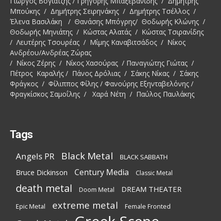
Γιώργος Βογιατζής / Γρηγόρης Μπαξεβανίδης / Δημήτρης
Μπούκης / Δημήτρης Σειρηνάκης / Δημήτρης Τσέλλος /
Έλενα Βασιλάκη / Θανάσης Μπόγρης/ Θοδωρής Κλώνης /
Θοδωρής Μηνιάτης / Κώστας Αλατάς / Κώστας Τσιρανίδης
/ Λευτέρης Τσουρέας / Μίμης Καναβιτσάδος / Νίκος
Ανδρέου/Ανδρέας Ζώρας
/ Νίκος Ζέρης / Νίκος Χασούρας / Παναγιώτης Γιώτας /
Πέτρος Καραλής / Πάνος Δρόλιας / Σάκης Νίκας / Σάκης
Φράγκος / Φίλιππος Φίλης / Φανούρης Εξηνταβελόνης /
Φραγκίσκος Σαμοΐλης / Χαρά Νέτη / Παύλος Παυλάκης
Tags
Black Metal
Angels PR
BLACK SABBATH
Century Media
Bruce Dickinson
Classic Metal
death metal
DREAM THEATER
Doom Metal
extreme metal
Epic Metal
Female Fronted