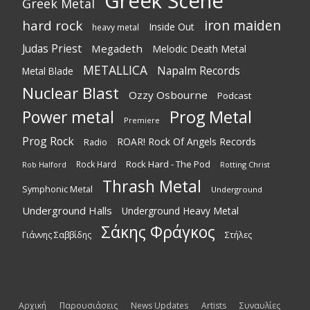
Greek Scene
Greek Metal
iron maiden
hard rock
Inside Out
heavy metal
Judas Priest
Megadeth
Melodic Death Metal
METALLICA
Napalm Records
Metal Blade
Nuclear Blast
Ozzy Osbourne
Podcast
Power metal
Prog Metal
Premiere
Prog Rock
ROAR! Rock Of Angels Records
Radio
Rock Hard - The Pod
Rock Hard
Rotting Christ
Rob Halford
Thrash Metal
Symphonic Metal
Underground
Underground Halls
Underground Heavy Metal
Σάκης Φράγκος
Γιάννης Σαββίδης
Στήλες
Αρχική
Παρουσιάσεις
News Updates
Artists
Συναυλίες