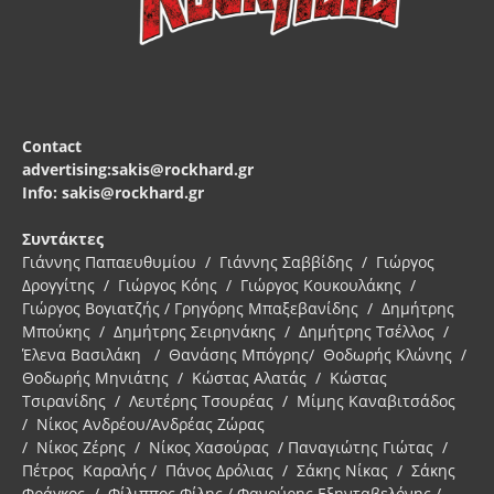
Contact
advertising:sakis@rockhard.gr
Info: sakis@rockhard.gr
Συντάκτες
Γιάννης Παπαευθυμίου / Γιάννης Σαββίδης / Γιώργος
Δρογγίτης / Γιώργος Κόης / Γιώργος Κουκουλάκης /
Γιώργος Βογιατζής / Γρηγόρης Μπαξεβανίδης / Δημήτρης
Μπούκης / Δημήτρης Σειρηνάκης / Δημήτρης Τσέλλος /
Έλενα Βασιλάκη / Θανάσης Μπόγρης/ Θοδωρής Κλώνης /
Θοδωρής Μηνιάτης / Κώστας Αλατάς / Κώστας
Τσιρανίδης / Λευτέρης Τσουρέας / Μίμης Καναβιτσάδος
/ Νίκος Ανδρέου/Ανδρέας Ζώρας
/ Νίκος Ζέρης / Νίκος Χασούρας / Παναγιώτης Γιώτας /
Πέτρος Καραλής / Πάνος Δρόλιας / Σάκης Νίκας / Σάκης
Φράγκος / Φίλιππος Φίλης / Φανούρης Εξηνταβελόνης /