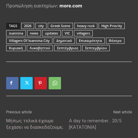
Προπώληση εισιτηρίων:
more.com
TAGS
2026
city
Greek Scene
heavy rock
High Priority
ioannina
news
updates
VIC
villagers
Villagers Of Ioannina City
Δημοτικό
Επικαιρότητα
Θέατρο
Κυριακή
Λυκαβηττού
Σεπτέμβριος
Σεπτεμβρίου
Previous article
Next article
Μήπως τελικά έχουμε
A day to remember… 20/5
ξεχάσει να διασκεδάζουμε;
[KATATONIA]