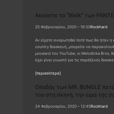
Ακούστε το “Walk” των PANTE
25 Φεβρουαρίου, 2020 – 16:30
Rockhard
Αν είχατε αναρωτηθεί ποτέ πως θα ήταν η 
country διασκευή, μπορείτε να παρακολουθή
μουσικοί του YouTube, οι Melodicka Bros, 
έχει γίνει γνωστό για τις παράξενες διασκ
[περισσότερα]
Οπαδός των MR. BUNGLE πετά
του στη σκηνή, την ώρα της συ
24 Φεβρουαρίου, 2020 – 12:45
Rockhard