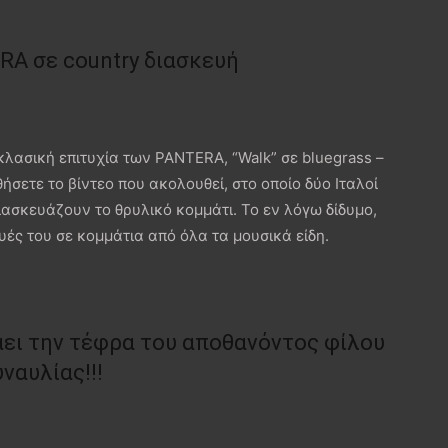
RA σε country διασκευή
κλασική επιτυχία των PANTERA, “Walk” σε bluegrass –
σετε το βίντεο που ακολουθεί, στο οποίο δύο Ιταλοί
διασκευάζουν το θρυλικό κομμάτι. Το εν λόγω δίδυμο,
ευές του σε κομμάτια από όλα τα μουσικά είδη.
ει την τέφρα του αποθανόντος φίλου
ναυλίας!!!