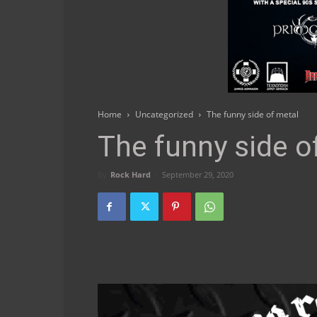
Home
Uncategorized
The funny side of metal
The funny side o
By
Rock Hard
-
September 29, 2020