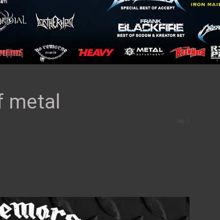
f metal
0