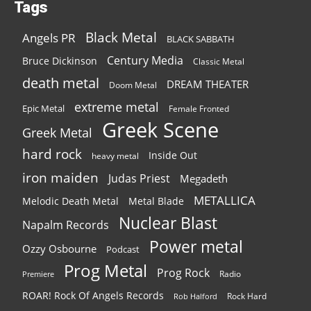
Tags
Black Metal
Angels PR
BLACK SABBATH
Century Media
Bruce Dickinson
Classic Metal
death metal
DREAM THEATER
Doom Metal
extreme metal
Epic Metal
Female Fronted
Greek Scene
Greek Metal
hard rock
Inside Out
heavy metal
iron maiden
Judas Priest
Megadeth
METALLICA
Melodic Death Metal
Metal Blade
Nuclear Blast
Napalm Records
Power metal
Ozzy Osbourne
Podcast
Prog Metal
Prog Rock
Radio
Premiere
ROAR! Rock Of Angels Records
Rock Hard
Rob Halford