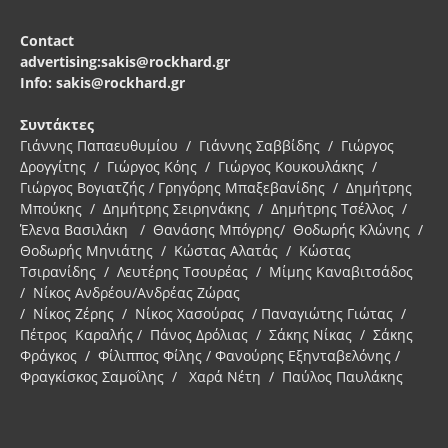
Contact
advertising:sakis@rockhard.gr
Info: sakis@rockhard.gr
Συντάκτες
Γιάννης Παπαευθυμίου / Γιάννης Σαββίδης / Γιώργος
Δρογγίτης / Γιώργος Κόης / Γιώργος Κουκουλάκης /
Γιώργος Βογιατζής / Γρηγόρης Μπαξεβανίδης / Δημήτρης
Μπούκης / Δημήτρης Σειρηνάκης / Δημήτρης Τσέλλος /
Έλενα Βασιλάκη / Θανάσης Μπόγρης/ Θοδωρής Κλώνης /
Θοδωρής Μηνιάτης / Κώστας Αλατάς / Κώστας
Τσιρανίδης / Λευτέρης Τσουρέας / Μίμης Καναβιτσάδος
/ Νίκος Ανδρέου/Ανδρέας Ζώρας
/ Νίκος Ζέρης / Νίκος Χασούρας / Παναγιώτης Γιώτας /
Πέτρος Καραλής / Πάνος Δρόλιας / Σάκης Νίκας / Σάκης
Φράγκος / Φίλιππος Φίλης / Φανούρης Εξηνταβελόνης /
Φραγκίσκος Σαμοΐλης / Χαρά Νέτη / Παύλος Παυλάκης