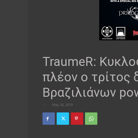
TraumeR: Κυκλο
πλέον ο τρίτος 
Βραζιλιάνων pow
By
-
May 28, 2019