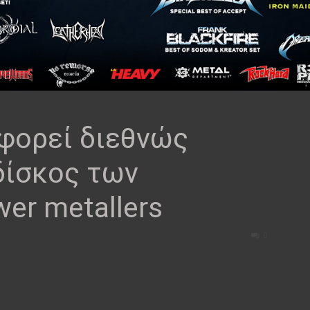
φορεί διεθνώς
δίσκος των
er metallers
0