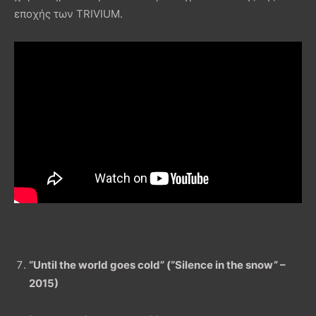
εποχής των TRIVIUM.
“Until the world goes cold” (“Silence in the snow” –
2015)