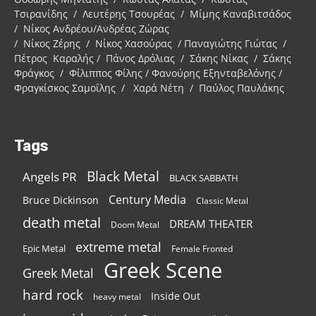
Τσιρανίδης / Λευτέρης Τσουρέας / Μίμης Καναβιτσάδος
/ Νίκος Ανδρέου/Ανδρέας Ζώρας
/ Νίκος Ζέρης / Νίκος Χασούρας / Παναγιώτης Γιώτας /
Πέτρος Καραλής / Πάνος Δρόλιας / Σάκης Νίκας / Σάκης
Φράγκος / Φίλιππος Φίλης / Φανούρης Εξηνταβελόνης /
Φραγκίσκος Σαμοΐλης / Χαρά Νέτη / Παύλος Παυλάκης
Tags
Black Metal
Angels PR
BLACK SABBATH
Century Media
Bruce Dickinson
Classic Metal
death metal
DREAM THEATER
Doom Metal
extreme metal
Epic Metal
Female Fronted
Greek Scene
Greek Metal
hard rock
Inside Out
heavy metal