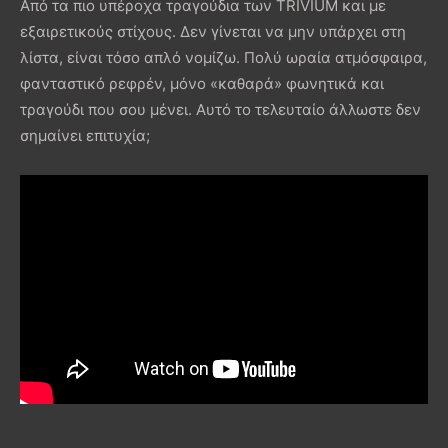
Από τα πιο υπέροχα τραγούδια των TRIVIUM και με
εξαιρετικούς στίχους. Δεν γίνεται να μην υπάρχει στη
λίστα, είναι τόσο απλό νομίζω. Πολύ ωραία ατμόσφαιρα,
φανταστικό ρεφρέν, μόνο «καθαρά» φωνητικά και
τραγούδι που σου μένει. Αυτό το τελευταίο άλλωστε δεν
σημαίνει επιτυχία;