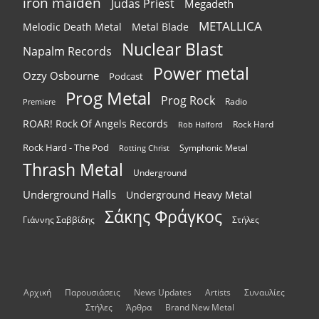
iron maiden
Judas Priest
Megadeth
METALLICA
Melodic Death Metal
Metal Blade
Nuclear Blast
Napalm Records
Power metal
Ozzy Osbourne
Podcast
Prog Metal
Prog Rock
Radio
Premiere
ROAR! Rock Of Angels Records
Rock Hard
Rob Halford
Rock Hard - The Pod
Symphonic Metal
Rotting Christ
Thrash Metal
Underground
Underground Halls
Underground Heavy Metal
Σάκης Φράγκος
Γιάννης Σαββίδης
Στήλες
Αρχική
Παρουσιάσεις
News Updates
Artists
Συναυλίες
Στήλες
Άρθρα
Brand New Metal