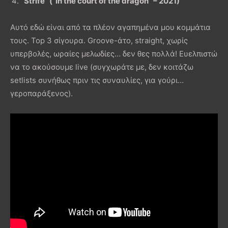
“Strife” (“In the court of the dragon” – 2021)
Αυτό εδώ είναι από τα πλέον αγαπημένα μου κομμάτια
τους. Top 3 σίγουρα. Groove-άτο, straight, χωρίς
υπερβολές, ωραίες μελωδίες… δεν θες πολλά! Ευελπιστώ
να το ακούσουμε live (συγχωράτε με, δεν κοιτάζω
setlists συνήθως πριν τις συναυλίες, για γούρι…
γεροπαράξενος).