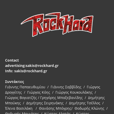
Contact
advertising:sakis@rockhard.gr
Info: sakis@rockhard.gr
Συντάκτες
Γιάννης Παπαευθυμίου / Γιάννης Σαββίδης / Γιώργος
Δρογγίτης / Γιώργος Κόης / Γιώργος Κουκουλάκης /
Γιώργος Βογιατζής / Γρηγόρης Μπαξεβανίδης / Δημήτρης
Μπούκης / Δημήτρης Σειρηνάκης / Δημήτρης Τσέλλος /
Έλενα Βασιλάκη / Θανάσης Μπόγρης/ Θοδωρής Κλώνης /
Θοδωρής Μηνιάτης / Κώστας Αλατάς / Κώστας