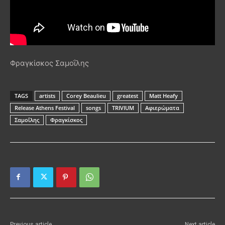
Φραγκίσκος Σαμοΐλης
TAGS
artists
Corey Beaulieu
greatest
Matt Heafy
Release Athens Festival
songs
TRIVIUM
Αφιερώματα
Σαμοΐλης
Φραγκίσκος
Previous article
Next article