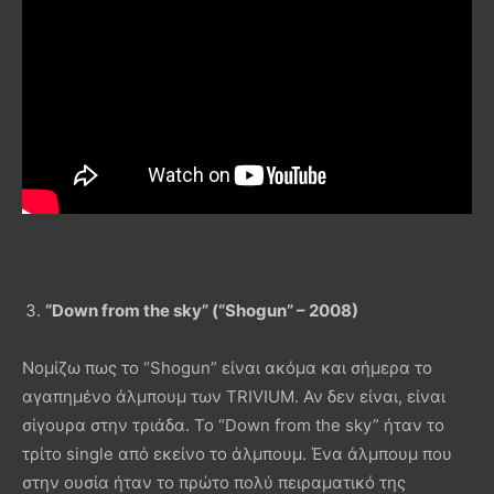
“Down from the sky” (“Shogun” – 2008)
Νομίζω πως το “Shogun” είναι ακόμα και σήμερα το
αγαπημένο άλμπουμ των TRIVIUM. Αν δεν είναι, είναι
σίγουρα στην τριάδα. Το “Down from the sky” ήταν το
τρίτο single από εκείνο το άλμπουμ. Ένα άλμπουμ που
στην ουσία ήταν το πρώτο πολύ πειραματικό της