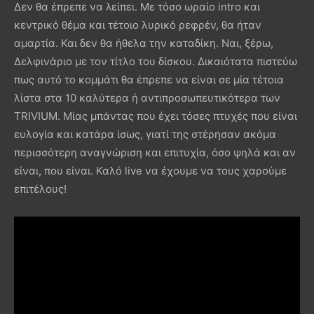
Δεν θα έπρεπε να λείπει. Με τόσο ωραίο intro και
κεντρικό θέμα και τέτοιο λυρικό ρεφρέν, θα ήταν
αμαρτία. Και δεν θα ήθελα την καταδίκη. Ναι, ξέρω,
Δελφινάριο με τον τίτλο του δίσκου. Δικαιότατα πιστεύω
πως αυτό το κομμάτι θα έπρεπε να είναι σε μία τέτοια
λίστα στα 10 καλύτερα ή αντιπροσωπευτικότερα των
TRIVIUM. Μίας μπάντας που έχει τόσες πτυχές που είναι
ευλογία και κατάρα ίσως, γιατί της στέρησαν ακόμα
περισσότερη αναγνώριση και επιτυχία, όσο ψηλά και αν
είναι, που είναι. Καλό live να έχουμε να τους χαρούμε
επιτέλους!