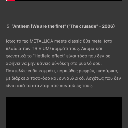
“Anthem (We are the fire)” (“The crusade” – 2006)
Ίσως το πιο METALLICA meets classic 80s metal (στα
πλαίσια των TRIVIUM) κομμάτι τους. Ακόμα και
φωνητικά το “Hetfield effect” είναι τόσο που δεν σε
αφήνει να μην κάνεις σύνδεση στο μυαλό σου.
Παντελώς ευθύ κομμάτι, πομπώδες ρεφρέν, πιασάρικο,
με διάρκεια τόσο-όσο και συναυλιακό. Ασχέτως που δεν
είναι από τα στάνταρ στις συναυλίες τους.