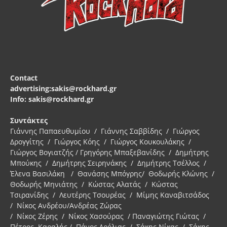
Contact
advertising:sakis@rockhard.gr
Info: sakis@rockhard.gr
Συντάκτες
Γιάννης Παπαευθυμίου / Γιάννης Σαββίδης / Γιώργος
Δρογγίτης / Γιώργος Κόης / Γιώργος Κουκουλάκης /
Γιώργος Βογιατζής / Γρηγόρης Μπαξεβανίδης / Δημήτρης
Μπούκης / Δημήτρης Σειρηνάκης / Δημήτρης Τσέλλος /
Έλενα Βασιλάκη / Θανάσης Μπόγρης/ Θοδωρής Κλώνης /
Θοδωρής Μηνιάτης / Κώστας Αλατάς / Κώστας
Τσιρανίδης / Λευτέρης Τσουρέας / Μίμης Καναβιτσάδος
/ Νίκος Ανδρέου/Ανδρέας Ζώρας
/ Νίκος Ζέρης / Νίκος Χασούρας / Παναγιώτης Γιώτας /
Πέτρος Καραλής / Πάνος Δρόλιας / Σάκης Νίκας / Σάκης