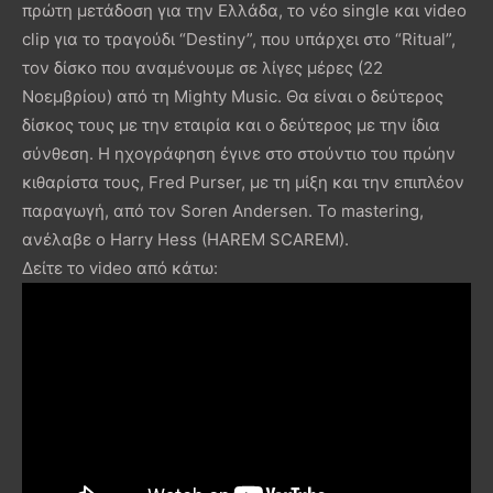
πρώτη μετάδοση για την Ελλάδα, το νέο single και video
clip για το τραγούδι “Destiny”, που υπάρχει στο “Ritual”,
τον δίσκο που αναμένουμε σε λίγες μέρες (22
Νοεμβρίου) από τη Mighty Music. Θα είναι ο δεύτερος
δίσκος τους με την εταιρία και ο δεύτερος με την ίδια
σύνθεση. Η ηχογράφηση έγινε στο στούντιο του πρώην
κιθαρίστα τους, Fred Purser, με τη μίξη και την επιπλέον
παραγωγή, από τον Soren Andersen. Το mastering,
ανέλαβε ο Harry Hess (HAREM SCAREM).
Δείτε το video από κάτω: