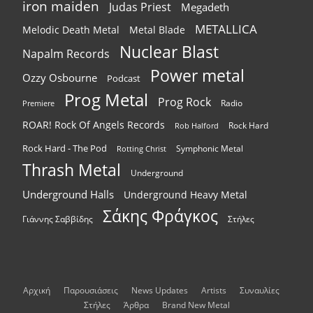
iron maiden
Judas Priest
Megadeth
METALLICA
Melodic Death Metal
Metal Blade
Nuclear Blast
Napalm Records
Power metal
Ozzy Osbourne
Podcast
Prog Metal
Prog Rock
Radio
Premiere
ROAR! Rock Of Angels Records
Rock Hard
Rob Halford
Rock Hard - The Pod
Symphonic Metal
Rotting Christ
Thrash Metal
Underground
Underground Halls
Underground Heavy Metal
Σάκης Φράγκος
Γιάννης Σαββίδης
Στήλες
Αρχική
Παρουσιάσεις
News Updates
Artists
Συναυλίες
Στήλες
Άρθρα
Brand New Metal