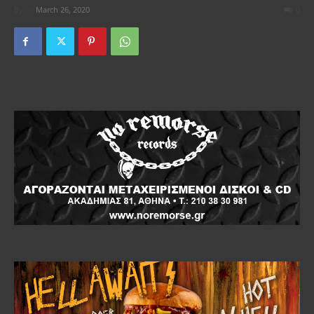
By
-
March 26, 2020
0