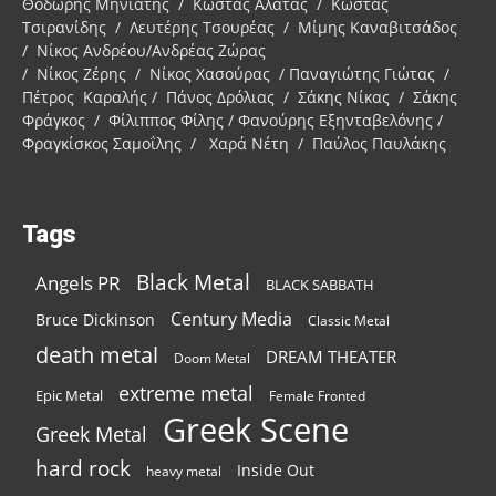
Θοδωρής Μηνιάτης / Κώστας Αλατάς / Κώστας
Τσιρανίδης / Λευτέρης Τσουρέας / Μίμης Καναβιτσάδος
/ Νίκος Ανδρέου/Ανδρέας Ζώρας
/ Νίκος Ζέρης / Νίκος Χασούρας / Παναγιώτης Γιώτας /
Πέτρος Καραλής / Πάνος Δρόλιας / Σάκης Νίκας / Σάκης
Φράγκος / Φίλιππος Φίλης / Φανούρης Εξηνταβελόνης /
Φραγκίσκος Σαμοΐλης / Χαρά Νέτη / Παύλος Παυλάκης
Tags
Black Metal
Angels PR
BLACK SABBATH
Century Media
Bruce Dickinson
Classic Metal
death metal
DREAM THEATER
Doom Metal
extreme metal
Epic Metal
Female Fronted
Greek Scene
Greek Metal
hard rock
Inside Out
heavy metal