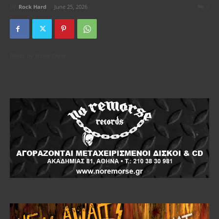
By
Rock Hard
-
June 25, 2026
0
Photo by Travis Shinn