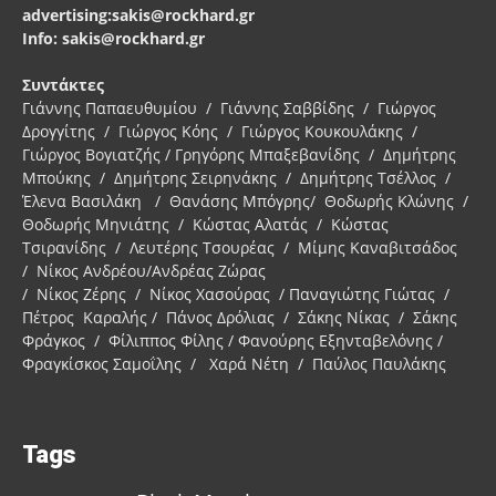
advertising:sakis@rockhard.gr
Info: sakis@rockhard.gr
Συντάκτες
Γιάννης Παπαευθυμίου / Γιάννης Σαββίδης / Γιώργος
Δρογγίτης / Γιώργος Κόης / Γιώργος Κουκουλάκης /
Γιώργος Βογιατζής / Γρηγόρης Μπαξεβανίδης / Δημήτρης
Μπούκης / Δημήτρης Σειρηνάκης / Δημήτρης Τσέλλος /
Έλενα Βασιλάκη / Θανάσης Μπόγρης/ Θοδωρής Κλώνης /
Θοδωρής Μηνιάτης / Κώστας Αλατάς / Κώστας
Τσιρανίδης / Λευτέρης Τσουρέας / Μίμης Καναβιτσάδος
/ Νίκος Ανδρέου/Ανδρέας Ζώρας
/ Νίκος Ζέρης / Νίκος Χασούρας / Παναγιώτης Γιώτας /
Πέτρος Καραλής / Πάνος Δρόλιας / Σάκης Νίκας / Σάκης
Φράγκος / Φίλιππος Φίλης / Φανούρης Εξηνταβελόνης /
Φραγκίσκος Σαμοΐλης / Χαρά Νέτη / Παύλος Παυλάκης
Tags