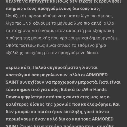
θέλατε να πετύχετε και ίσως δεν είχατε εξερευνήσει
πλήρως στους προηγούμενους δίσκους σας;
Νομίζω ότι προσπαθούμε να είμαστε λίγο πιο άμεσοι,
λίγο πιο… να κάνουμε το μήνυμα λίγο πιο απλό, αλλά
ταυτόχρονα να δίνουμε στον ακροατή μια εξαιρετική
αίσθηση της μουσικής που γράφουμε και δημιουργούμε.
Οπότε πιστεύω πως είναι απλώς το επόμενο βήμα
εξέλιξης σε σχέση με τον προηγούμενο δίσκο.
Ξέρεις κάτι; Πολλά συγκροτήματα γίνονται
νοσταλγικά όσο μεγαλώνουν, αλλά οι
ARMORED
SAINT
συνεχίζουν να προχωρούν μπροστά. Γιατί είναι
τόσο σημαντικό για εσάς; Ειδικά το «
Win
Hands
Down
» ψηφίστηκε από τους συντάκτες μας ως ο
καλύτερος δίσκος της χρονιάς που κυκλοφόρησε. Και
δεν μπορώ να πω ότι ήταν έκπληξη, γιατί πάντα
περιμένουμε έναν καλό δίσκο από τους
ARMORED
SAINT
. Όμως δείχνετε ένα πρόσωπο που… σε κάθε