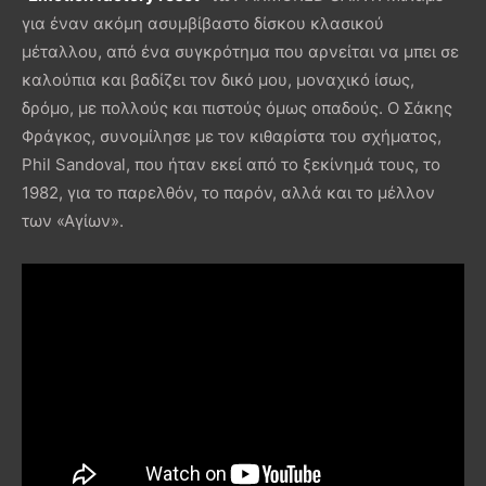
για έναν ακόμη ασυμβίβαστο δίσκου κλασικού
μέταλλου, από ένα συγκρότημα που αρνείται να μπει σε
καλούπια και βαδίζει τον δικό μου, μοναχικό ίσως,
δρόμο, με πολλούς και πιστούς όμως οπαδούς. Ο Σάκης
Φράγκος, συνομίλησε με τον κιθαρίστα του σχήματος,
Phil Sandoval, που ήταν εκεί από το ξεκίνημά τους, το
1982, για το παρελθόν, το παρόν, αλλά και το μέλλον
των «Αγίων».