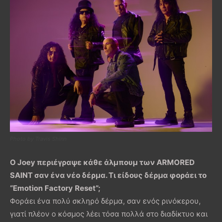
Photo by Travis Shinn
Ο
Joey
περιέγραψε κάθε άλμπουμ των
ARMORED
SAINT
σαν ένα νέο δέρμα. Τι είδους δέρμα φοράει το
“
Emotion
Factory
Reset
”;
Φοράει ένα πολύ σκληρό δέρμα, σαν ενός ρινόκερου,
γιατί πλέον ο κόσμος λέει τόσα πολλά στο διαδίκτυο και