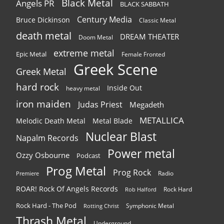
Black Metal
Angels PR
BLACK SABBATH
Century Media
Bruce Dickinson
Classic Metal
death metal
DREAM THEATER
Doom Metal
extreme metal
Epic Metal
Female Fronted
Greek Scene
Greek Metal
hard rock
Inside Out
heavy metal
iron maiden
Judas Priest
Megadeth
METALLICA
Melodic Death Metal
Metal Blade
Nuclear Blast
Napalm Records
Power metal
Ozzy Osbourne
Podcast
Prog Metal
Prog Rock
Radio
Premiere
ROAR! Rock Of Angels Records
Rock Hard
Rob Halford
Rock Hard - The Pod
Symphonic Metal
Rotting Christ
Thrash Metal
Underground