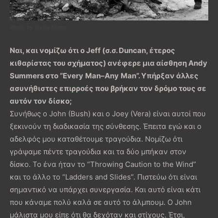
Photo by Travis Shinn
Ναι, και νομίζω ότι ο
Jeff
(σ.σ.
Duncan
, έτερος
κιθαρίστας του σχήματος) ανέφερε μια αίσθηση
Andy
Summers
στο “
Every
Man
–
Any
Man
”. Υπήρξαν άλλες
ασυνήθιστες επιρροές που βρήκαν τον δρόμο τους σε
αυτόν τον δίσκο;
Συνήθως ο John (Bush) και ο Joey (Vera) είναι αυτοί που
ξεκινούν τη διαδικασία της σύνθεσης. Έπειτα εγώ και ο
αδελφός μου καταθέτουμε τραγούδια. Νομίζω ότι
γράψαμε πέντε τραγούδια και τα δύο μπήκαν στον
δίσκο. Το ένα ήταν το “Throwing Caution to the Wind”
και το άλλο το “Ladders and Slides”. Πιστεύω ότι είναι
σημαντικό να υπάρχει συνεργασία. Και αυτό είναι κάτι
που κάναμε πολύ καλά σε αυτό το άλμπουμ. Ο John
μάλιστα μου είπε ότι θα δεχόταν και στίχους. Έτσι,