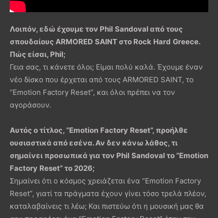
Λοιπόν, εδώ έχουμε τον
Phil
Sandoval
από τους
σπουδαίους
ARMORED
SAINT
στο
Rock
Hard
Greece
.
Πώς είσαι,
Phil
;
Γεια σας, τι κάνετε όλοι; Είμαι πολύ καλά. Έχουμε έναν
νέο δίσκο που έρχεται από τους ARMORED SAINT, το
“Emotion Factory Reset”, και όλοι πρέπει να τον
αγοράσουν.
Αυτός ο τίτλος, “
Emotion
Factory
Reset
”, προήλθε
ουσιαστικά από εσένα. Αν δεν κάνω λάθος, τι
σημαίνει προσωπικά για τον
Phil
Sandoval
το “
Emotion
Factory
Reset
” το 2026;
Σημαίνει ότι ο κόσμος χρειάζεται ένα “Emotion Factory
Reset”, γιατί τα πράγματα έχουν γίνει τόσο τρελά πλέον,
καταλαβαίνεις τι λέω; Και πιστεύω ότι η μουσική μας θα