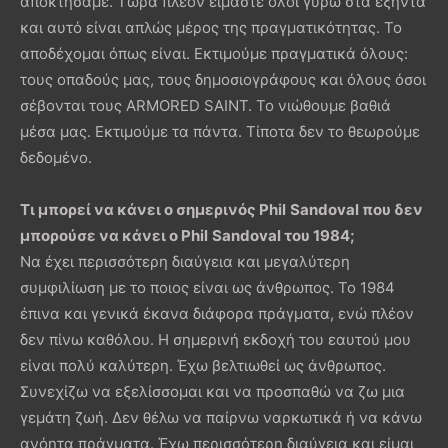
αποκτήσαμε. Τώρα πλέον είμαστε όλοι γύρω στα εξήντα
και αυτό είναι απλώς μέρος της πραγματικότητας. Το
αποδέχομαι όπως είναι. Εκτιμούμε πραγματικά όλους:
τους οπαδούς μας, τους δημοσιογράφους και όλους όσοι
σέβονται τους ARMORED SAINT. Το νιώθουμε βαθιά
μέσα μας. Εκτιμούμε τα πάντα. Τίποτα δεν το θεωρούμε
δεδομένο.
Τι μπορεί να κάνει ο σημερινός
Phil
Sandoval
που δεν
μπορούσε να κάνει ο
Phil
Sandoval
του 1984;
Να έχει περισσότερη διαύγεια και μεγαλύτερη
συμφιλίωση με το ποιος είναι ως άνθρωπος. Το 1984
έπινα και γενικά έκανα διάφορα πράγματα, ενώ πλέον
δεν πίνω καθόλου. Η σημερινή εκδοχή του εαυτού μου
είναι πολύ καλύτερη. Έχω βελτιωθεί ως άνθρωπος.
Συνεχίζω να εξελίσσομαι και να προσπαθώ να ζω μια
γεμάτη ζωή. Δεν θέλω να παίρνω ναρκωτικά ή να κάνω
ανόητα πράγματα. Έχω περισσότερη διαύγεια και είμαι